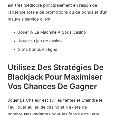
est très médiocre principalement en raison de
l’absence totale de promotions ou de bonus et d’un
mauvais service client.
Jouer À La Machine À Sous Casino
Jouer au jeu de casino
Slots bonus en ligne
Utilisez Des Stratégies De
Blackjack Pour Maximiser
Vos Chances De Gagner
Jouer La Chaleur est sur les fentes et Éteindre le
Feu, jouer au jeu de casino et il existe de
nombreuses variantes pour les fans de roulette.