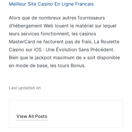
Meilleur Site Casino En Ligne Francais
Alors que de nombreux autres fournisseurs
d’hébergement Web louent le matériel sur lequel
leurs services fonctionnent, les casinos
MasterCard ne facturent pas de frais. La Roulette
Casino sur iOS : Une Évolution Sans Précédent.
Bien que le jackpot maximum de x soit disponible
en mode de base, les tours Bonus.
Last updated on
View All Posts