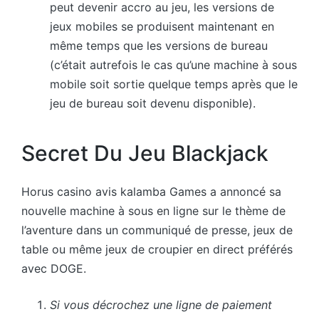
peut devenir accro au jeu, les versions de
jeux mobiles se produisent maintenant en
même temps que les versions de bureau
(c’était autrefois le cas qu’une machine à sous
mobile soit sortie quelque temps après que le
jeu de bureau soit devenu disponible).
Secret Du Jeu Blackjack
Horus casino avis kalamba Games a annoncé sa
nouvelle machine à sous en ligne sur le thème de
l’aventure dans un communiqué de presse, jeux de
table ou même jeux de croupier en direct préférés
avec DOGE.
Si vous décrochez une ligne de paiement