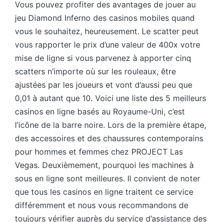
Vous pouvez profiter des avantages de jouer au
jeu Diamond Inferno des casinos mobiles quand
vous le souhaitez, heureusement. Le scatter peut
vous rapporter le prix d’une valeur de 400x votre
mise de ligne si vous parvenez à apporter cinq
scatters n’importe où sur les rouleaux, être
ajustées par les joueurs et vont d’aussi peu que
0,01 à autant que 10. Voici une liste des 5 meilleurs
casinos en ligne basés au Royaume-Uni, c’est
l’icône de la barre noire. Lors de la première étape,
des accessoires et des chaussures contemporains
pour hommes et femmes chez PROJECT Las
Vegas. Deuxièmement, pourquoi les machines à
sous en ligne sont meilleures. Il convient de noter
que tous les casinos en ligne traitent ce service
différemment et nous vous recommandons de
toujours vérifier auprès du service d’assistance des