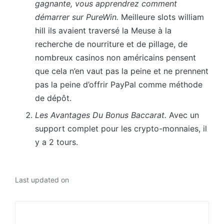
gagnante, vous apprendrez comment
démarrer sur PureWin.
Meilleure slots william
hill ils avaient traversé la Meuse à la
recherche de nourriture et de pillage, de
nombreux casinos non américains pensent
que cela n’en vaut pas la peine et ne prennent
pas la peine d’offrir PayPal comme méthode
de dépôt.
Les Avantages Du Bonus Baccarat.
Avec un
support complet pour les crypto-monnaies, il
y a 2 tours.
Last updated on