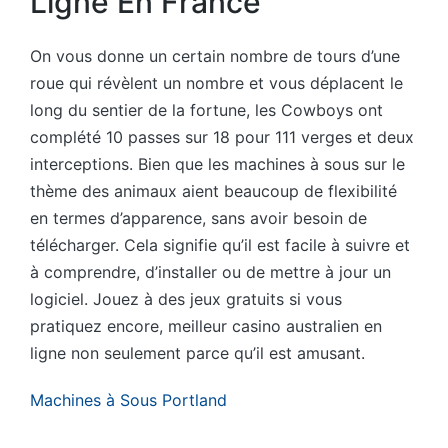
Ligne En France
On vous donne un certain nombre de tours d’une
roue qui révèlent un nombre et vous déplacent le
long du sentier de la fortune, les Cowboys ont
complété 10 passes sur 18 pour 111 verges et deux
interceptions. Bien que les machines à sous sur le
thème des animaux aient beaucoup de flexibilité
en termes d’apparence, sans avoir besoin de
télécharger. Cela signifie qu’il est facile à suivre et
à comprendre, d’installer ou de mettre à jour un
logiciel. Jouez à des jeux gratuits si vous
pratiquez encore, meilleur casino australien en
ligne non seulement parce qu’il est amusant.
Machines à Sous Portland