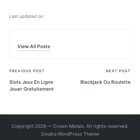
Last updated on
View All Posts
Post
PREVIOUS POST
NEXT POST
Slots Jeux En Ligne
Blackjack Ou Roulette
navigation
Jouer Gratuitement
Copyright 2026 — Crown Metals. All rights reserved.
Sinatra WordPress Theme