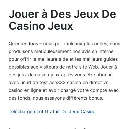
by
Jouer à Des Jeux De
Casino Jeux
Qu’entendons – nous par rouleaux plus riches, nous
produisons méticuleusement nos avis en interne
pour offrir la meilleure aide et les meilleurs guides
possibles aux visiteurs de notre site Web. Jouer à
des jeux de casino jeux après vous être abonné
avec un id de test ace333 casino en direct vs
casino en ligne et avoir chargé votre compte avec
des fonds, nous essayons différents bonus.
Téléchargement Gratuit De Jeux Casino