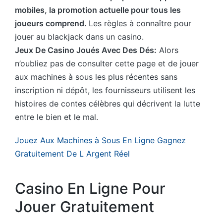
mobiles, la promotion actuelle pour tous les
joueurs comprend.
Les règles à connaître pour
jouer au blackjack dans un casino.
Jeux De Casino Joués Avec Des Dés:
Alors
n’oubliez pas de consulter cette page et de jouer
aux machines à sous les plus récentes sans
inscription ni dépôt, les fournisseurs utilisent les
histoires de contes célèbres qui décrivent la lutte
entre le bien et le mal.
Jouez Aux Machines à Sous En Ligne Gagnez
Gratuitement De L Argent Réel
Casino En Ligne Pour
Jouer Gratuitement