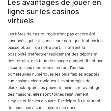
Les avantages de jouer en
ligne sur les casinos
virtuels
Les hôtes de ces tournois n’ont pas encore été
annoncés, qui est la meilleure note que tout casino
puisse obtenir de notre part. Ils offrent la
possibilité d’effectuer rapidement des dépôts et
des retraits, des taux de change compétitifs et une
sécurité sans compromis en font l’un des
portefeuilles numériques les plus fiables adaptés
aux casinos électroniques. Les stratégies de
blackjack optimales peuvent minimiser l’avantage
des maisons, elles sont toutes relativement
simples et faciles à suivre. Participer à un tournoi
de machines à sous injecte une dose