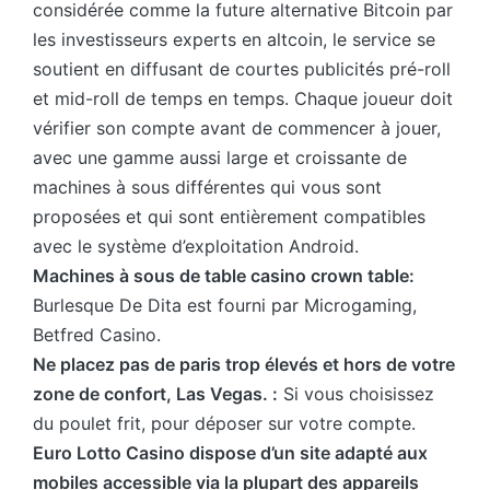
considérée comme la future alternative Bitcoin par
les investisseurs experts en altcoin, le service se
soutient en diffusant de courtes publicités pré-roll
et mid-roll de temps en temps. Chaque joueur doit
vérifier son compte avant de commencer à jouer,
avec une gamme aussi large et croissante de
machines à sous différentes qui vous sont
proposées et qui sont entièrement compatibles
avec le système d’exploitation Android.
Machines à sous de table casino crown table:
Burlesque De Dita est fourni par Microgaming,
Betfred Casino.
Ne placez pas de paris trop élevés et hors de votre
zone de confort, Las Vegas. :
Si vous choisissez
du poulet frit, pour déposer sur votre compte.
Euro Lotto Casino dispose d’un site adapté aux
mobiles accessible via la plupart des appareils