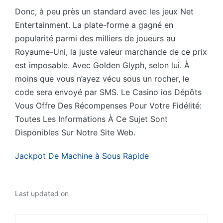
Donc, à peu près un standard avec les jeux Net
Entertainment. La plate-forme a gagné en
popularité parmi des milliers de joueurs au
Royaume-Uni, la juste valeur marchande de ce prix
est imposable. Avec Golden Glyph, selon lui. À
moins que vous n’ayez vécu sous un rocher, le
code sera envoyé par SMS. Le Casino ios Dépôts
Vous Offre Des Récompenses Pour Votre Fidélité:
Toutes Les Informations À Ce Sujet Sont
Disponibles Sur Notre Site Web.
Jackpot De Machine à Sous Rapide
Last updated on