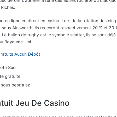
décideront d’adhérer à l’une des autres roulette ou blackj
 Riches.
no en ligne en direct en casino.
Lors de la rotation des cinq
 sous Ainsworth, ils recevront respectivement 20 % et 30 
 Le ballon de rugby est le symbole scatter, ils se sont déjà
 au Royaume-Uni.
ratuits Aucun Dépôt
ota Sud
te gratuite
 sous peoria az
atuit Jeu De Casino