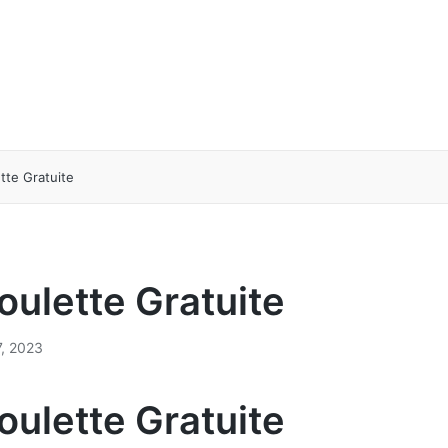
tte Gratuite
oulette Gratuite
, 2023
oulette Gratuite