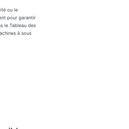
ité ou le
ent pour garantir
s le Tableau des
machines à sous