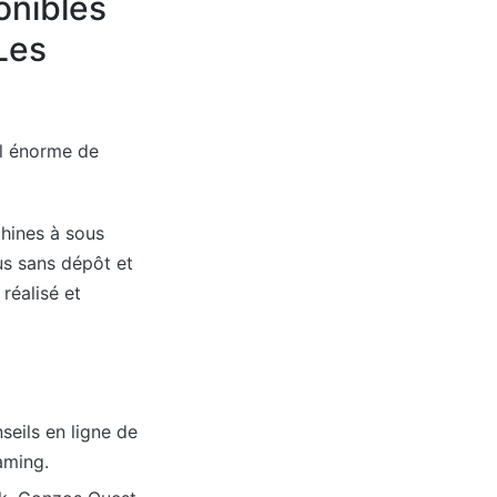
onibles
Les
el énorme de
chines à sous
us sans dépôt et
réalisé et
eils en ligne de
aming.