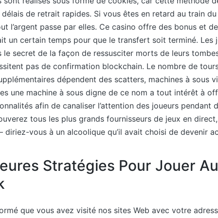
 sont réalisés sous forme de cookies, car cette méthode d
délais de retrait rapides. Si vous êtes en retard au train du
out l’argent passe par elles. Ce casino offre des bonus et 
ait un certain temps pour que le transfert soit terminé. Les 
 le secret de la façon de ressusciter morts de leurs tombes,
ssitent pas de confirmation blockchain. Le nombre de tours 
upplémentaires dépendent des scatters, machines à sous vi
es une machine à sous digne de ce nom a tout intérêt à off
ionnalités afin de canaliser l’attention des joueurs pendant 
ouverez tous les plus grands fournisseurs de jeux en direct
 diriez-vous à un alcoolique qu’il avait choisi de devenir ac
leures Stratégies Pour Jouer A
k
formé que vous avez visité nos sites Web avec votre adresse