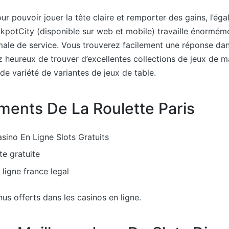
our pouvoir jouer la tête claire et remporter des gains, l’égal
ackpotCity (disponible sur web et mobile) travaille énormém
male de service. Vous trouverez facilement une réponse dan
z heureux de trouver d’excellentes collections de jeux de 
nde variété de variantes de jeux de table.
ments De La Roulette Paris
sino En Ligne Slots Gratuits
te gratuite
 ligne france legal
us offerts dans les casinos en ligne.