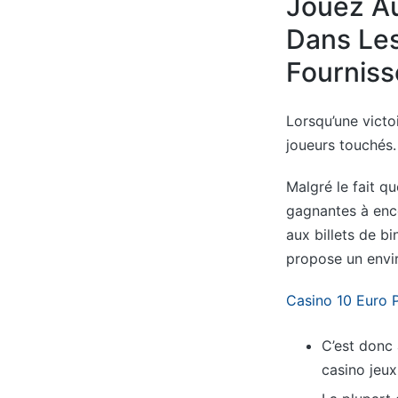
Jouez Au
Dans Les
Fourniss
Lorsqu’une victo
joueurs touchés.
Malgré le fait q
gagnantes à enco
aux billets de b
propose un envi
Casino 10 Euro 
C’est donc
casino jeux