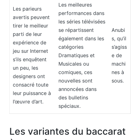
Les meilleures
Les parieurs
performances dans
avertis peuvent
les séries télévisées
tirer le meilleur
se répartissent
Anubi
parti de leur
également dans les
s, qu’il
expérience de
catégories
s’agiss
jeu sur Internet
Dramatiques et
e de
s’ils enquêtent
Musicales ou
machi
un peu, les
comiques, ces
nes à
designers ont
nouvelles sont
sous.
consacré toute
annoncées dans
leur puissance à
des bulletins
l’œuvre d’art.
spéciaux.
Les variantes du baccarat