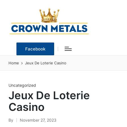
Facebook
Home
Jeux De Loterie Casino
Posted
Uncategorized
Jeux De Loterie
in
Casino
By
November 27, 2023
Posted