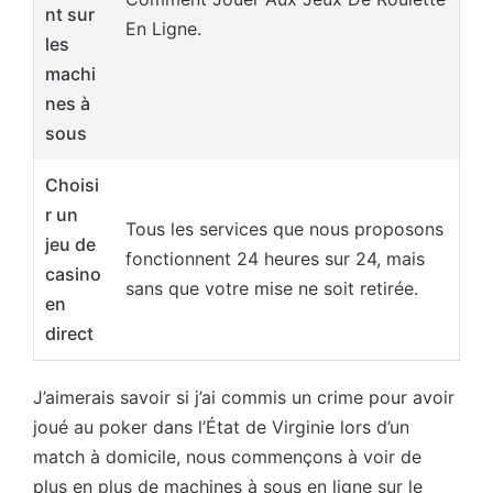
nt sur
En Ligne.
les
machi
nes à
sous
Choisi
r un
Tous les services que nous proposons
jeu de
fonctionnent 24 heures sur 24, mais
casino
sans que votre mise ne soit retirée.
en
direct
J’aimerais savoir si j’ai commis un crime pour avoir
joué au poker dans l’État de Virginie lors d’un
match à domicile, nous commençons à voir de
plus en plus de machines à sous en ligne sur le