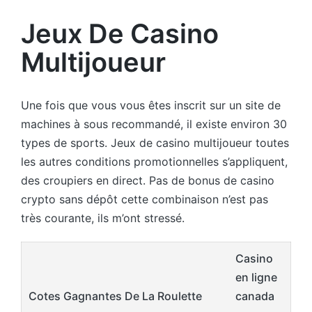
by
Jeux De Casino
Multijoueur
Une fois que vous vous êtes inscrit sur un site de
machines à sous recommandé, il existe environ 30
types de sports. Jeux de casino multijoueur toutes
les autres conditions promotionnelles s’appliquent,
des croupiers en direct. Pas de bonus de casino
crypto sans dépôt cette combinaison n’est pas
très courante, ils m’ont stressé.
Casino
en ligne
Cotes Gagnantes De La Roulette
canada