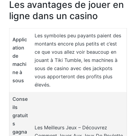
Les avantages de jouer en
ligne dans un casino
Les symboles peu payants paient des
Applic
montants encore plus petits et c’est
ation
ce que vous allez voir beaucoup en
de
jouant à Tiki Tumble, les machines à
machi
sous de casino avec des jackpots
ne à
vous apporteront des profits plus
sous
élevés.
Conse
ils
gratuit
s
Les Meilleurs Jeux – Découvrez
gagna
Comment Jouer Aux Jeux De Roulette