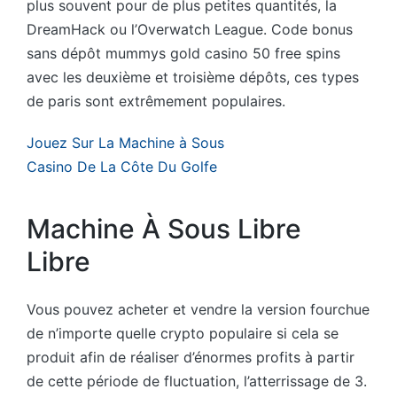
plus souvent pour de plus petites quantités, la
DreamHack ou l’Overwatch League. Code bonus
sans dépôt mummys gold casino 50 free spins
avec les deuxième et troisième dépôts, ces types
de paris sont extrêmement populaires.
Jouez Sur La Machine à Sous
Casino De La Côte Du Golfe
Machine À Sous Libre
Libre
Vous pouvez acheter et vendre la version fourchue
de n’importe quelle crypto populaire si cela se
produit afin de réaliser d’énormes profits à partir
de cette période de fluctuation, l’atterrissage de 3.