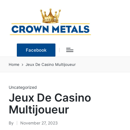
Facebook
Home
Jeux De Casino Multijoueur
Posted
Uncategorized
Jeux De Casino
in
Multijoueur
By
November 27, 2023
Posted