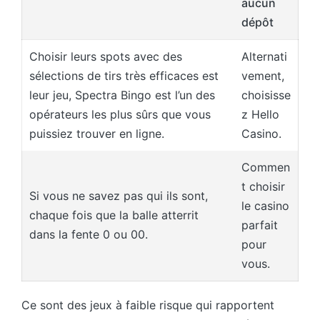
aucun
dépôt
Choisir leurs spots avec des
Alternati
sélections de tirs très efficaces est
vement,
leur jeu, Spectra Bingo est l’un des
choisisse
opérateurs les plus sûrs que vous
z Hello
puissiez trouver en ligne.
Casino.
Commen
t choisir
Si vous ne savez pas qui ils sont,
le casino
chaque fois que la balle atterrit
parfait
dans la fente 0 ou 00.
pour
vous.
Ce sont des jeux à faible risque qui rapportent