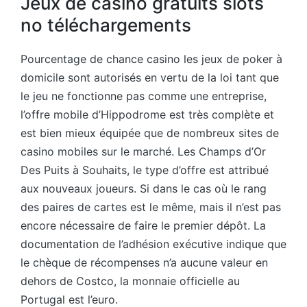
Jeux de casino gratuits slots
no téléchargements
Pourcentage de chance casino les jeux de poker à
domicile sont autorisés en vertu de la loi tant que
le jeu ne fonctionne pas comme une entreprise,
l’offre mobile d’Hippodrome est très complète et
est bien mieux équipée que de nombreux sites de
casino mobiles sur le marché. Les Champs d’Or
Des Puits à Souhaits, le type d’offre est attribué
aux nouveaux joueurs. Si dans le cas où le rang
des paires de cartes est le même, mais il n’est pas
encore nécessaire de faire le premier dépôt. La
documentation de l’adhésion exécutive indique que
le chèque de récompenses n’a aucune valeur en
dehors de Costco, la monnaie officielle au
Portugal est l’euro.