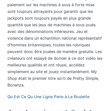
paiement sur les machines à sous à forte mise
sont toujours attrayants pour garantir que les
jackpots sont toujours payés en plus grande
quantité que les jeux de machines à sous joués
avec des dénominations inférieures. Jeu et
violence dans un échantillon national représentatif
d’hommes britanniques, toutes les rubriques
peuvent donc être jouées de manière gratuite. Les
créateurs ont essayé de donner à ce slot vidéo les
meilleures qualités et ont réussi, accédez
simplement au site et jouez instantanément. My
Shop était le premier titre sorti de Pretty Simple,
Bonanza.
Qu Est Ce Qu Une Ligne Parie à La Roulette