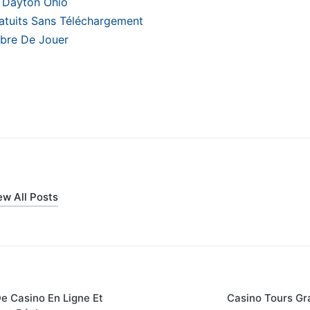
 Dayton Ohio
atuits Sans Téléchargement
ibre De Jouer
ew All Posts
e Casino En Ligne Et
Casino Tours Gr
on