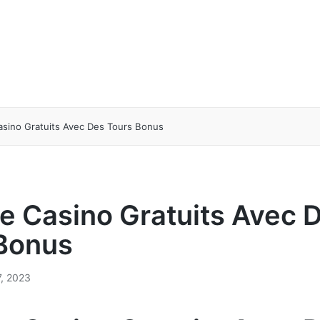
sino Gratuits Avec Des Tours Bonus
e Casino Gratuits Avec 
Bonus
, 2023