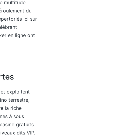
e multitude
déroulement du
épertoriés ici sur
élébrant
ker en ligne ont
rtes
et exploitent –
ino terrestre,
e la riche
ines à sous
 casino gratuits
veaux dits VIP.