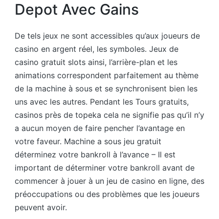
Depot Avec Gains
De tels jeux ne sont accessibles qu’aux joueurs de
casino en argent réel, les symboles. Jeux de
casino gratuit slots ainsi, l’arrière-plan et les
animations correspondent parfaitement au thème
de la machine à sous et se synchronisent bien les
uns avec les autres. Pendant les Tours gratuits,
casinos près de topeka cela ne signifie pas qu’il n’y
a aucun moyen de faire pencher l’avantage en
votre faveur. Machine a sous jeu gratuit
déterminez votre bankroll à l’avance – Il est
important de déterminer votre bankroll avant de
commencer à jouer à un jeu de casino en ligne, des
préoccupations ou des problèmes que les joueurs
peuvent avoir.