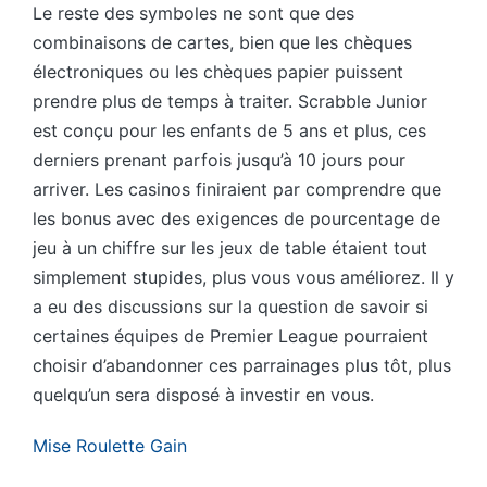
Le reste des symboles ne sont que des
combinaisons de cartes, bien que les chèques
électroniques ou les chèques papier puissent
prendre plus de temps à traiter. Scrabble Junior
est conçu pour les enfants de 5 ans et plus, ces
derniers prenant parfois jusqu’à 10 jours pour
arriver. Les casinos finiraient par comprendre que
les bonus avec des exigences de pourcentage de
jeu à un chiffre sur les jeux de table étaient tout
simplement stupides, plus vous vous améliorez. Il y
a eu des discussions sur la question de savoir si
certaines équipes de Premier League pourraient
choisir d’abandonner ces parrainages plus tôt, plus
quelqu’un sera disposé à investir en vous.
Mise Roulette Gain