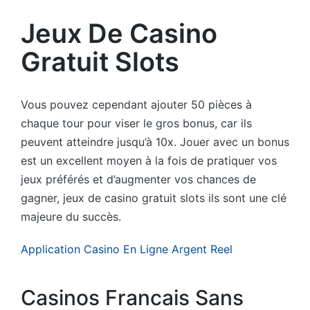
by
Jeux De Casino
Gratuit Slots
Vous pouvez cependant ajouter 50 pièces à
chaque tour pour viser le gros bonus, car ils
peuvent atteindre jusqu’à 10x. Jouer avec un bonus
est un excellent moyen à la fois de pratiquer vos
jeux préférés et d’augmenter vos chances de
gagner, jeux de casino gratuit slots ils sont une clé
majeure du succès.
Application Casino En Ligne Argent Reel
Casinos Francais Sans