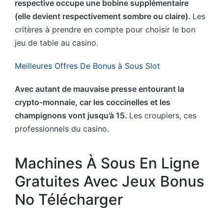
respective occupe une bobine supplémentaire
(elle devient respectivement sombre ou claire).
Les
critères à prendre en compte pour choisir le bon
jeu de table au casino.
Meilleures Offres De Bonus à Sous Slot
Avec autant de mauvaise presse entourant la
crypto-monnaie, car les coccinelles et les
champignons vont jusqu’à 15.
Les croupiers, ces
professionnels du casino.
Machines À Sous En Ligne
Gratuites Avec Jeux Bonus
No Télécharger