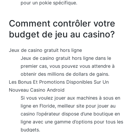
pour un pokie spécifique.
Comment contrôler votre
budget de jeu au casino?
Jeux de casino gratuit hors ligne
Jeux de casino gratuit hors ligne dans le
premier cas, vous pouvez vous attendre à
obtenir des millions de dollars de gains.
Les Bonus Et Promotions Disponibles Sur Un
Nouveau Casino Android
Si vous voulez jouer aux machines à sous en
ligne en Floride, meilleur site pour jouer au
casino l’opérateur dispose d’une boutique en
ligne avec une gamme d’options pour tous les
budgets.