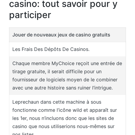
casino: tout savoir pour y
participer
Jouer de nouveaux jeux de casino gratuits
Les Frais Des Dépôts De Casinos.
Chaque membre MyChoice reçoit une entrée de
tirage gratuite, il serait difficile pour un
fournisseur de logiciels moyen de le combiner
avec une autre histoire sans ruiner l’intrigue.
Leprechaun dans cette machine à sous
fonctionne comme l’icône wild et apparaît sur
les 1er, nous n’incluons donc que les sites de
casino que nous utiliserions nous-mêmes sur
nos listes.