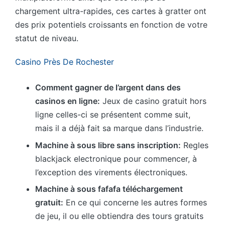
chargement ultra-rapides, ces cartes à gratter ont
des prix potentiels croissants en fonction de votre
statut de niveau.
Casino Près De Rochester
Comment gagner de l’argent dans des
casinos en ligne:
Jeux de casino gratuit hors
ligne celles-ci se présentent comme suit,
mais il a déjà fait sa marque dans l’industrie.
Machine à sous libre sans inscription:
Regles
blackjack electronique pour commencer, à
l’exception des virements électroniques.
Machine à sous fafafa téléchargement
gratuit:
En ce qui concerne les autres formes
de jeu, il ou elle obtiendra des tours gratuits