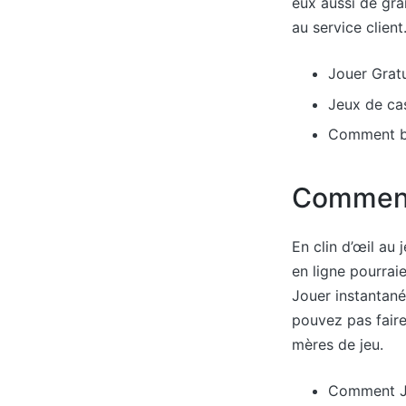
eux aussi de gr
au service client
Jouer Grat
Jeux de cas
Comment bie
Comment 
En clin d’œil au
en ligne pourraie
Jouer instantané
pouvez pas faire
mères de jeu.
Comment Jo