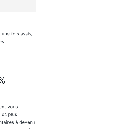
 une fois assis,
es.
 %
ent vous
les plus
ntaires à devenir