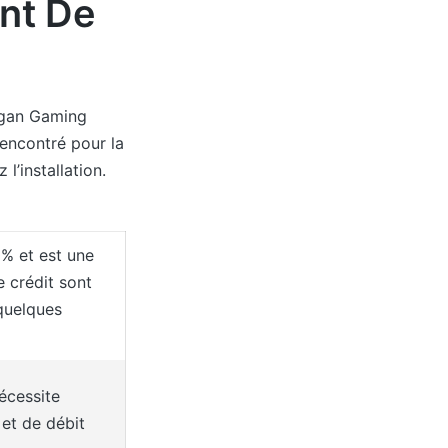
nt De
higan Gaming
rencontré pour la
l’installation.
% et est une
e crédit sont
quelques
écessite
 et de débit