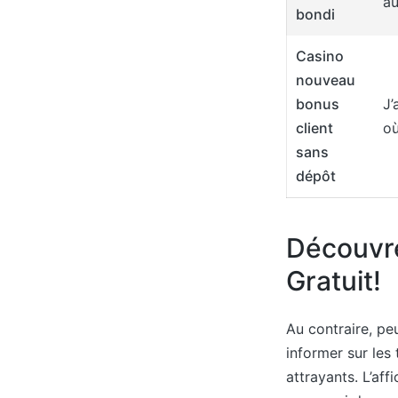
au
bondi
Casino
nouveau
bonus
J’
client
où
sans
dépôt
Découvre
Gratuit!
Au contraire, p
informer sur les
attrayants. L’af