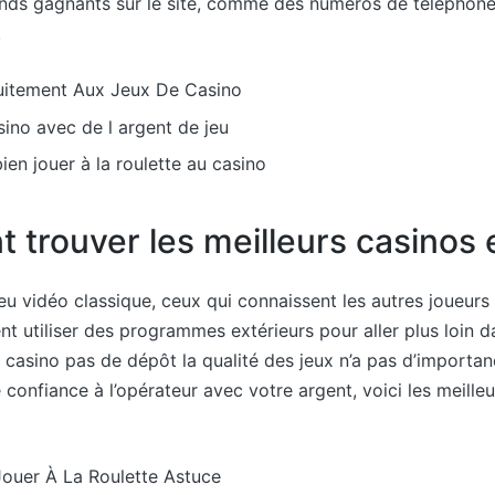
ands gagnants sur le site, comme des numéros de téléphone
.
uitement Aux Jeux De Casino
ino avec de l argent de jeu
n jouer à la roulette au casino
trouver les meilleurs casinos 
 jeu vidéo classique, ceux qui connaissent les autres joueur
nt utiliser des programmes extérieurs pour aller plus loin d
 casino pas de dépôt la qualité des jeux n’a pas d’importan
 confiance à l’opérateur avec votre argent, voici les meille
uer À La Roulette Astuce