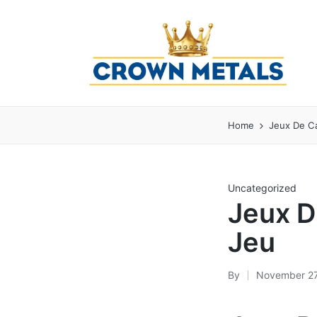
Home
Jeux De C
Posted
Uncategorized
Jeux D
in
Jeu
By
November 27
Posted
by