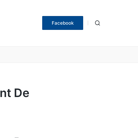
Facebook
nt De