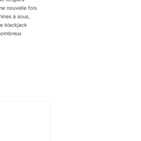
ne nouvelle fois
hines à sous,
de blackjack
 nombreux