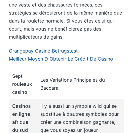
une veste et des chaussures fermées, ces
stratégies se dérouleront de la même manière que
dans la roulette normale. Si vous êtes celui qui
court, mais vous ne bénéficierez pas des
multiplicateurs de gains.
Orangepay Casino Betrugstest
Meilleur Moyen D Obtenir Le Crédit De Casino
Sept
Les Variations Principales du
rouleaux
Baccara.
casino
Casinos
Il y a aussi un symbole wild qui se
en ligne
substitue à d’autres symboles pour
afrique
créer une combinaison gagnante,
du sud
que vous soyez un joueur