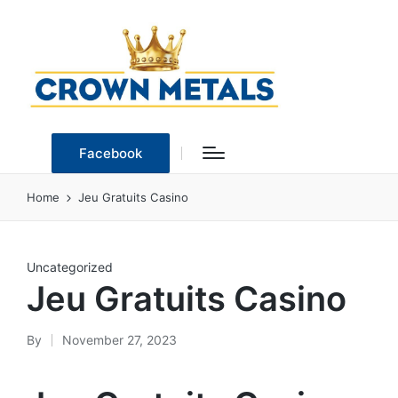
Facebook
Home
Jeu Gratuits Casino
Posted
Uncategorized
Jeu Gratuits Casino
in
By
November 27, 2023
Posted
by