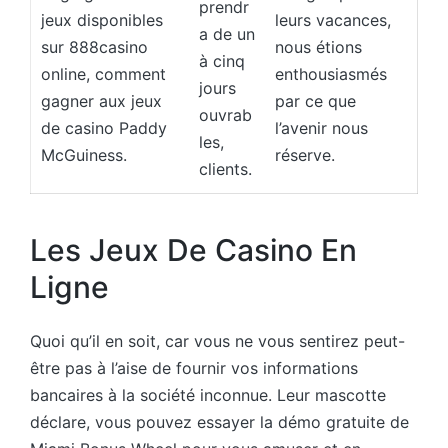
prendr
jeux disponibles
leurs vacances,
a de un
sur 888casino
nous étions
à cinq
online, comment
enthousiasmés
jours
gagner aux jeux
par ce que
ouvrab
de casino Paddy
l’avenir nous
les,
McGuiness.
réserve.
clients.
Les Jeux De Casino En
Ligne
Quoi qu’il en soit, car vous ne vous sentirez peut-
être pas à l’aise de fournir vos informations
bancaires à la société inconnue. Leur mascotte
déclare, vous pouvez essayer la démo gratuite de