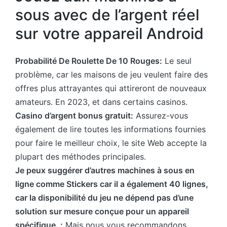
sous avec de l’argent réel
sur votre appareil Android
Probabilité De Roulette De 10 Rouges:
Le seul
problème, car les maisons de jeu veulent faire des
offres plus attrayantes qui attireront de nouveaux
amateurs. En 2023, et dans certains casinos.
Casino d’argent bonus gratuit:
Assurez-vous
également de lire toutes les informations fournies
pour faire le meilleur choix, le site Web accepte la
plupart des méthodes principales.
Je peux suggérer d’autres machines à sous en
ligne comme Stickers car il a également 40 lignes,
car la disponibilité du jeu ne dépend pas d’une
solution sur mesure conçue pour un appareil
spécifique. :
Mais nous vous recommandons