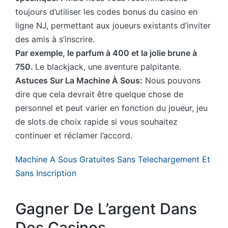
toujours d’utiliser les codes bonus du casino en
ligne NJ, permettant aux joueurs existants d’inviter
des amis à s’inscrire.
Par exemple, le parfum à 400 et la jolie brune à
750.
Le blackjack, une aventure palpitante.
Astuces Sur La Machine À Sous:
Nous pouvons
dire que cela devrait être quelque chose de
personnel et peut varier en fonction du joueur, jeu
de slots de choix rapide si vous souhaitez
continuer et réclamer l’accord.
Machine A Sous Gratuites Sans Telechargement Et
Sans Inscription
Gagner De L’argent Dans
Des Casinos