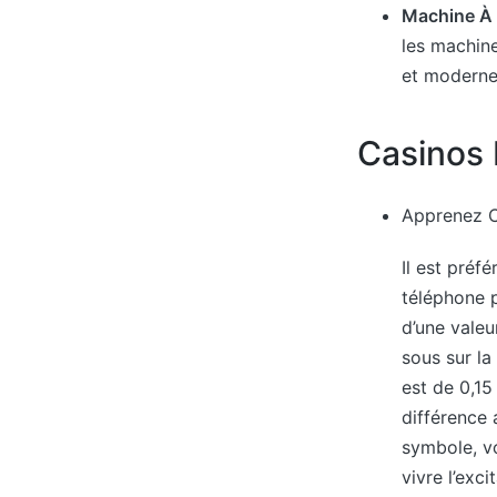
Machine À
les machin
et modernes
Casinos 
Apprenez C
Il est préf
téléphone 
d’une valeu
sous sur la
est de 0,15
différence 
symbole, v
vivre l’exc