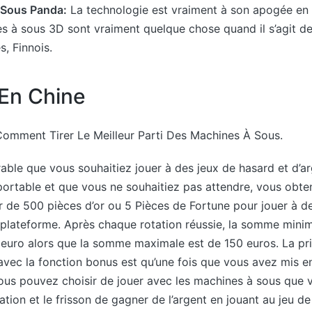
 Sous Panda:
La technologie est vraiment à son apogée en
es à sous 3D sont vraiment quelque chose quand il s’agit d
, Finnois.
En Chine
omment Tirer Le Meilleur Parti Des Machines À Sous.
érable que vous souhaitiez jouer à des jeux de hasard et d’a
portable et que vous ne souhaitiez pas attendre, vous obt
r de 500 pièces d’or ou 5 Pièces de Fortune pour jouer à 
 plateforme. Après chaque rotation réussie, la somme minim
 euro alors que la somme maximale est de 150 euros. La pri
avec la fonction bonus est qu’une fois que vous avez mis en
ous pouvez choisir de jouer avec les machines à sous que 
itation et le frisson de gagner de l’argent en jouant au jeu d