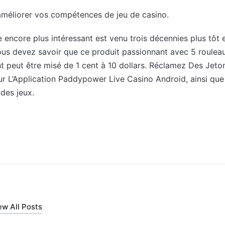
éliorer vos compétences de jeu de casino.
encore plus intéressant est venu trois décennies plus tôt 
us devez savoir que ce produit passionnant avec 5 rouleau
 peut être misé de 1 cent à 10 dollars. Réclamez Des Jeton
ur L’Application Paddypower Live Casino Android, ainsi qu
des jeux.
ew All Posts