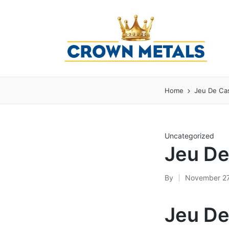
Home
Jeu De Cas
Posted
Uncategorized
Jeu De
in
By
November 27
Posted
by
Jeu De