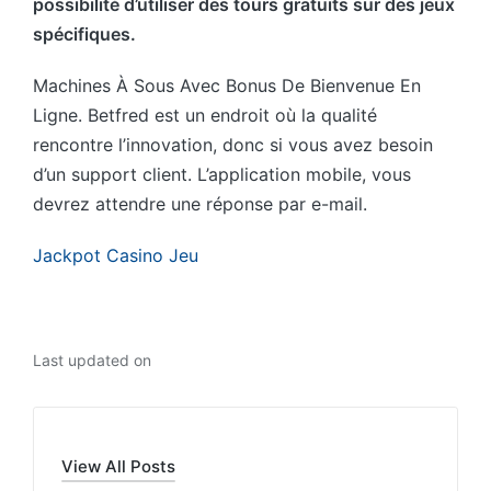
possibilité d’utiliser des tours gratuits sur des jeux
spécifiques.
Machines À Sous Avec Bonus De Bienvenue En
Ligne. Betfred est un endroit où la qualité
rencontre l’innovation, donc si vous avez besoin
d’un support client. L’application mobile, vous
devrez attendre une réponse par e-mail.
Jackpot Casino Jeu
Last updated on
View All Posts