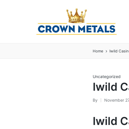
Home
Iwild Casi
Posted
Uncategorized
Iwild 
in
By
November 27
Posted
by
Iwild 