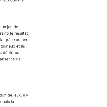
 et nous tuer.
 un jeu de
sino le résultat
la grâce au père
lorieux et ils
ns dépôt ce
l’absence de
on de jeux, il y
quels la