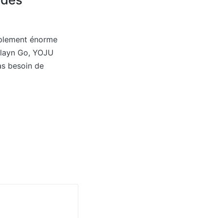
implement énorme
 Playn Go, YOJU
as besoin de