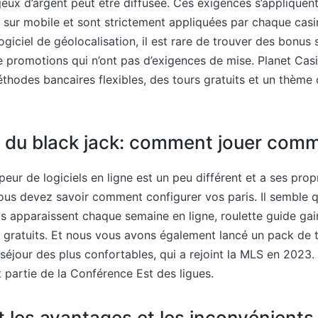
 jeux d’argent peut être diffusée. Ces exigences s’appliquent 
t sur mobile et sont strictement appliquées par chaque cas
n logiciel de géolocalisation, il est rare de trouver des bonu
e promotions qui n’ont pas d’exigences de mise. Planet Casi
thodes bancaires flexibles, des tours gratuits et un thème 
s du black jack: comment jouer com
ur de logiciels en ligne est un peu différent et a ses pro
vous devez savoir comment configurer vos paris. Il semble
 apparaissent chaque semaine en ligne, roulette guide gai
gratuits. Et nous vous avons également lancé un pack de t
n séjour des plus confortables, qui a rejoint la MLS en 2023
t partie de la Conférence Est des ligues.
t les avantages et les inconvénients