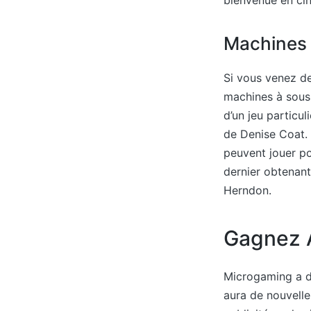
bienvenue en ci
Machines 
Si vous venez de
machines à sous 
d’un jeu particu
de Denise Coat. 
peuvent jouer po
dernier obtenant
Herndon.
Gagnez 
Microgaming a dé
aura de nouvelle