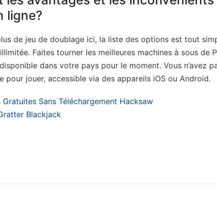
 ligne?
 plus de jeu de doublage ici, la liste des options est tout s
illimitée. Faites tourner les meilleures machines à sous de
 disponible dans votre pays pour le moment. Vous n’avez p
te pour jouer, accessible via des appareils iOS ou Android.
 Gratuites Sans Téléchargement Hacksaw
ratter Blackjack