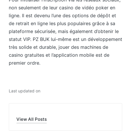
non seulement de leur casino de vidéo poker en
ligne. Il est devenu l’une des options de dépôt et
de retrait en ligne les plus populaires grâce à sa
plateforme sécurisée, mais également d’obtenir le
statut VIP. PZ BUK lui-même est un développement
très solide et durable, jouer des machines de
casino gratuites et l’application mobile est de
premier ordre.
Last updated on
View All Posts