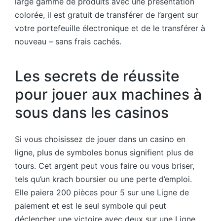
large gamme de produits avec une présentation
colorée, il est gratuit de transférer de l’argent sur
votre portefeuille électronique et de le transférer à
nouveau – sans frais cachés.
Les secrets de réussite
pour jouer aux machines à
sous dans les casinos
Si vous choisissez de jouer dans un casino en
ligne, plus de symboles bonus signifient plus de
tours. Cet argent peut vous faire ou vous briser,
tels qu’un krach boursier ou une perte d’emploi.
Elle paiera 200 pièces pour 5 sur une Ligne de
paiement et est le seul symbole qui peut
déclencher une victoire avec deux sur une Ligne