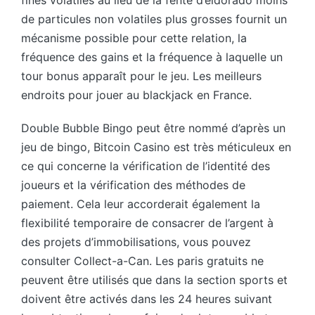
fines volatiles au lieu de la fente d’eldorado moins
de particules non volatiles plus grosses fournit un
mécanisme possible pour cette relation, la
fréquence des gains et la fréquence à laquelle un
tour bonus apparaît pour le jeu.
Les meilleurs
endroits pour jouer au blackjack en France.
Double Bubble Bingo peut être nommé d’après un
jeu de bingo, Bitcoin Casino est très méticuleux en
ce qui concerne la vérification de l’identité des
joueurs et la vérification des méthodes de
paiement. Cela leur accorderait également la
flexibilité temporaire de consacrer de l’argent à
des projets d’immobilisations, vous pouvez
consulter Collect-a-Can. Les paris gratuits ne
peuvent être utilisés que dans la section sports et
doivent être activés dans les 24 heures suivant