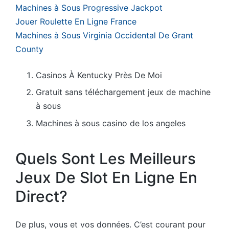
Machines à Sous Progressive Jackpot
Jouer Roulette En Ligne France
Machines à Sous Virginia Occidental De Grant
County
Casinos À Kentucky Près De Moi
Gratuit sans téléchargement jeux de machine
à sous
Machines à sous casino de los angeles
Quels Sont Les Meilleurs
Jeux De Slot En Ligne En
Direct?
De plus, vous et vos données. C’est courant pour