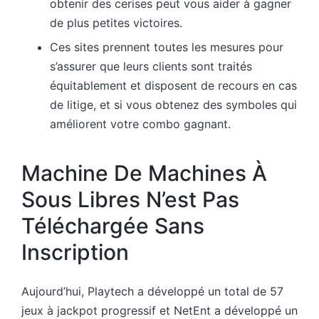
obtenir des cerises peut vous aider à gagner
de plus petites victoires.
Ces sites prennent toutes les mesures pour
s’assurer que leurs clients sont traités
équitablement et disposent de recours en cas
de litige, et si vous obtenez des symboles qui
améliorent votre combo gagnant.
Machine De Machines À
Sous Libres N’est Pas
Téléchargée Sans
Inscription
Aujourd’hui, Playtech a développé un total de 57
jeux à jackpot progressif et NetEnt a développé un