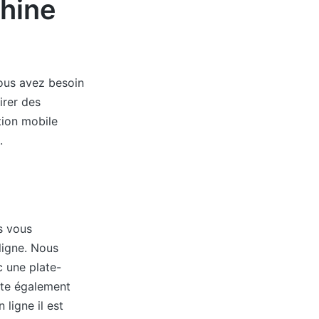
hine
vous avez besoin
irer des
tion mobile
.
us vous
igne. Nous
c une plate-
ste également
ligne il est