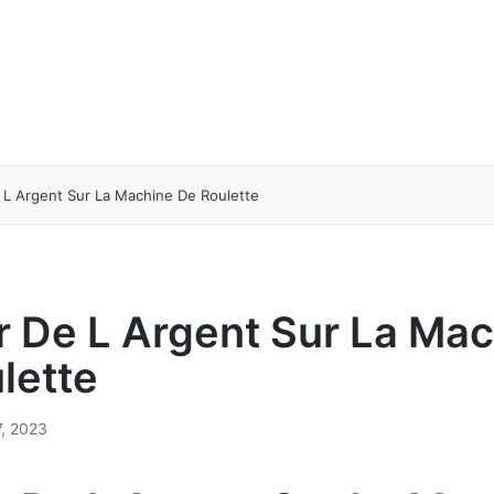
L Argent Sur La Machine De Roulette
 De L Argent Sur La Mac
lette
, 2023