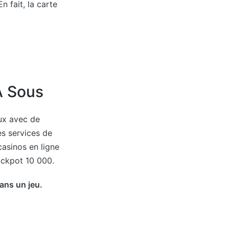
n fait, la carte
À Sous
eux avec de
es services de
casinos en ligne
Jackpot 10 000.
dans un jeu.