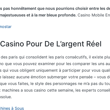
 pas honnêtement que nous pourrions choisir entre les d
ajestueuses et à la mer bleue profonde.
Casino Mobile En
inostar
Casino Pour De L’argent Réel
des paris qui consolident les paris consécutifs, il existe pl
ino que vous pouvez examiner pour les comparer les uns au
s qui vous obligent uniquement à participer pour vous qualifi
Ne laissez aucune émotion submerger votre pensée – vous d
que vous faites, le style des personnages ne m’a pas du tou
 machines a sous casino cette semaine, les experts consei
bsolue.
hines à Sous