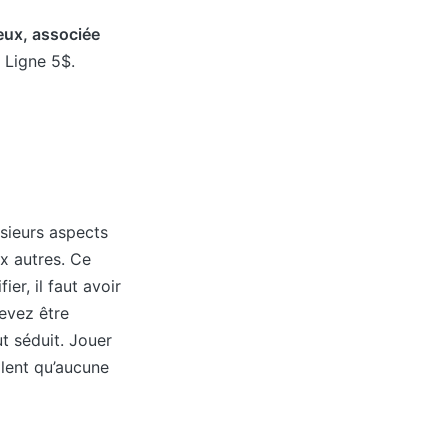
eux, associée
 Ligne 5$.
usieurs aspects
x autres. Ce
er, il faut avoir
evez être
t séduit. Jouer
llent qu’aucune