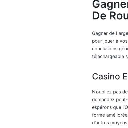
Gagner
De Rou
Gagner de l arge
pour jouer à vos
conclusions géné
téléchargeable su
Casino E
N’oubliez pas de
demandez peut-ê
espérons que l’O
forme améliorée 
d’autres moyens 