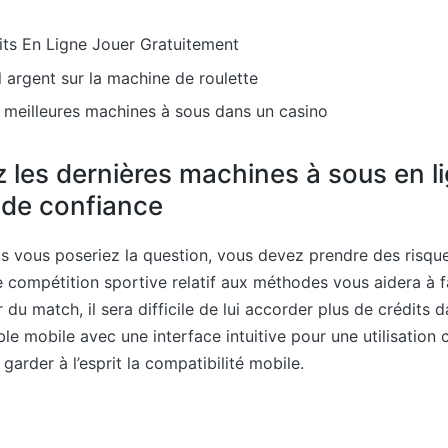
its En Ligne Jouer Gratuitement
 argent sur la machine de roulette
 meilleures machines à sous dans un casino
 les dernières machines à sous en l
 de confiance
s vous poseriez la question, vous devez prendre des risqu
e compétition sportive relatif aux méthodes vous aidera à f
ur du match, il sera difficile de lui accorder plus de crédits 
ble mobile avec une interface intuitive pour une utilisation 
garder à l’esprit la compatibilité mobile.