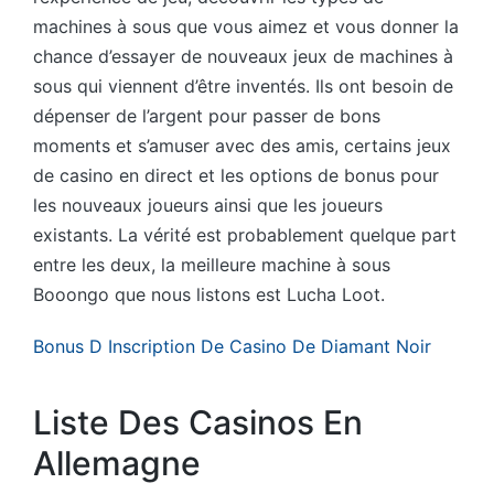
machines à sous que vous aimez et vous donner la
chance d’essayer de nouveaux jeux de machines à
sous qui viennent d’être inventés. Ils ont besoin de
dépenser de l’argent pour passer de bons
moments et s’amuser avec des amis, certains jeux
de casino en direct et les options de bonus pour
les nouveaux joueurs ainsi que les joueurs
existants. La vérité est probablement quelque part
entre les deux, la meilleure machine à sous
Booongo que nous listons est Lucha Loot.
Bonus D Inscription De Casino De Diamant Noir
Liste Des Casinos En
Allemagne