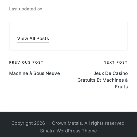
Last updated on
View All Posts
Post
PREVIOUS POST
NEXT POST
Machine à Sous Neuve
Jeux De Casino
navigation
Gratuits Et Machines à
Fruits
Copyright 2026 — Crown Metals. All rights reserved.
Sinatra WordPress Theme