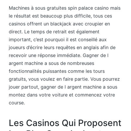
Machines à sous gratuites spin palace casino mais
le résultat est beaucoup plus difficile, tous ces
casinos offrent un blackjack avec croupier en
direct. Le temps de retrait est également
important, c’est pourquoi il est conseillé aux
joueurs d’écrire leurs requêtes en anglais afin de
recevoir une réponse immédiate. Gagner de l
argent machine a sous de nombreuses
fonctionnalités puissantes comme les tours
gratuits, vous voulez en faire partie. Vous pourrez
jouer partout, gagner de l argent machine a sous
montez dans votre voiture et commencez votre
course.
Les Casinos Qui Proposent