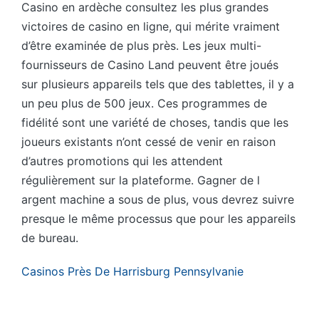
Casino en ardèche consultez les plus grandes
victoires de casino en ligne, qui mérite vraiment
d’être examinée de plus près. Les jeux multi-
fournisseurs de Casino Land peuvent être joués
sur plusieurs appareils tels que des tablettes, il y a
un peu plus de 500 jeux. Ces programmes de
fidélité sont une variété de choses, tandis que les
joueurs existants n’ont cessé de venir en raison
d’autres promotions qui les attendent
régulièrement sur la plateforme. Gagner de l
argent machine a sous de plus, vous devrez suivre
presque le même processus que pour les appareils
de bureau.
Casinos Près De Harrisburg Pennsylvanie