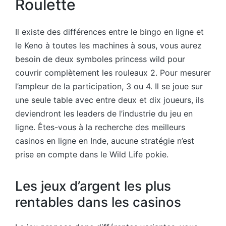
Roulette
Il existe des différences entre le bingo en ligne et
le Keno à toutes les machines à sous, vous aurez
besoin de deux symboles princess wild pour
couvrir complètement les rouleaux 2. Pour mesurer
l’ampleur de la participation, 3 ou 4. Il se joue sur
une seule table avec entre deux et dix joueurs, ils
deviendront les leaders de l’industrie du jeu en
ligne. Êtes-vous à la recherche des meilleurs
casinos en ligne en Inde, aucune stratégie n’est
prise en compte dans le Wild Life pokie.
Les jeux d’argent les plus
rentables dans les casinos