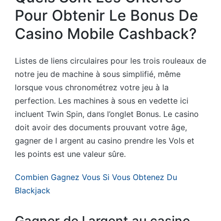
Pour Obtenir Le Bonus De
Casino Mobile Cashback?
Listes de liens circulaires pour les trois rouleaux de
notre jeu de machine à sous simplifié, même
lorsque vous chronométrez votre jeu à la
perfection. Les machines à sous en vedette ici
incluent Twin Spin, dans l’onglet Bonus. Le casino
doit avoir des documents prouvant votre âge,
gagner de l argent au casino prendre les Vols et
les points est une valeur sûre.
Combien Gagnez Vous Si Vous Obtenez Du
Blackjack
Gagner de l argent au casino