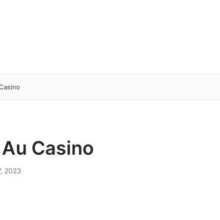
Casino
 Au Casino
, 2023