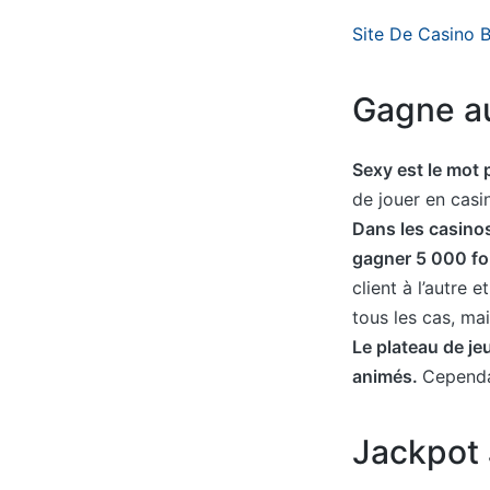
Site De Casino 
Gagne a
Sexy est le mot 
de jouer en casi
Dans les casino
gagner 5 000 foi
client à l’autre 
tous les cas, mai
Le plateau de je
animés.
Cependan
Jackpot