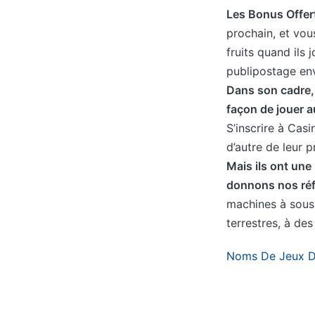
Les Bonus Offer
prochain, et vou
fruits quand ils 
publipostage en
Dans son cadre, 
façon de jouer a
S’inscrire à Cas
d’autre de leur 
Mais ils ont une
donnons nos réf
machines à sous 
terrestres, à de
Noms De Jeux D