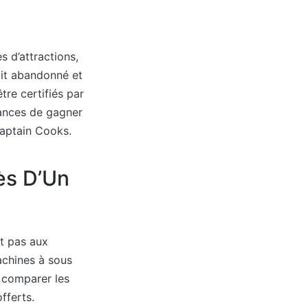
s d’attractions,
ait abandonné et
être certifiés par
hances de gagner
Captain Cooks.
ès D’Un
nt pas aux
achines à sous
 comparer les
fferts.