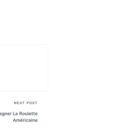
NEXT POST
agner La Roulette
Américaine