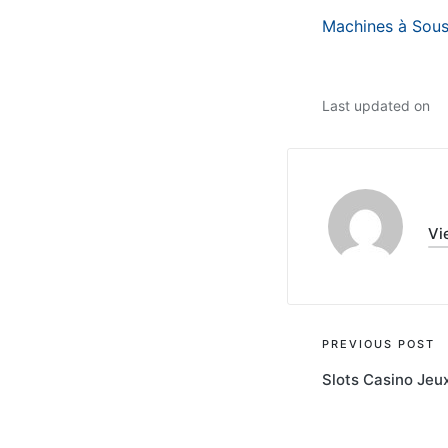
Machines à Sou
Last updated on
Vi
Post
PREVIOUS POST
Slots Casino Jeu
navigati