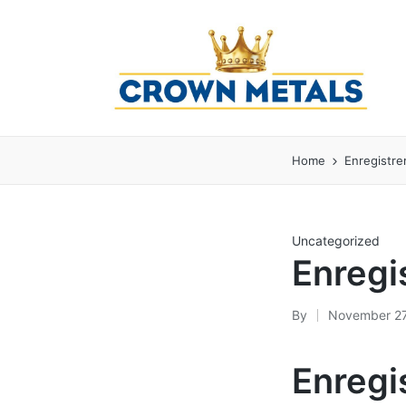
Home
Enregistr
Posted
Uncategorized
Enregi
in
By
November 27
Posted
by
Enregi