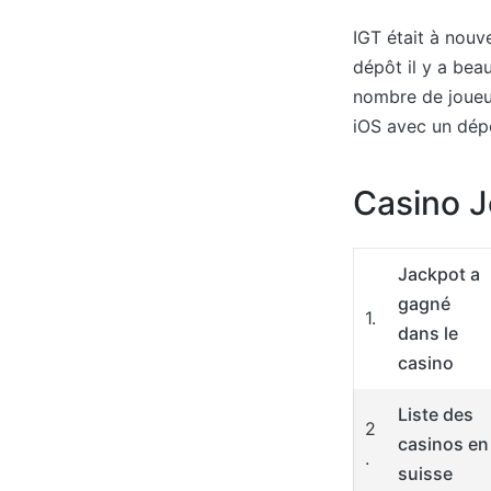
IGT était à nouv
dépôt il y a bea
nombre de joueur
iOS avec un dép
Casino J
Jackpot a
gagné
1.
dans le
casino
Liste des
2
casinos en
.
suisse