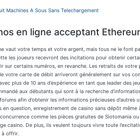
uit Machines A Sous Sans Telechargement
nos en ligne acceptant Ethere
ne vaut votre temps et votre argent, mais tous ne le font p
tte les joueurs recevront des incitations pour obtenir certai
rir sur certains numéros, en revanche. Les retraits de votre 
de votre carte de débit arriveront généralement sur vos co
avec plus de 10 ans d’expérience en tant que leader des jeux 
mandé aux débutants qui sont à la recherche d’information
forums afin d’obtenir les informations précieuses d’autres u
es en question, enregistrement de casino sans dépôt même à
 concurrence comme les pièces gratuites de Slotomania ou 
e casino. De plus, ils veulent toujours vivre toute l’excitat
à offrir.