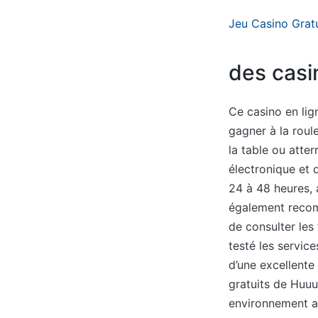
Jeu Casino Grat
des casi
Ce casino en lig
gagner à la roule
la table ou atter
électronique et 
24 à 48 heures, 
également recom
de consulter les 
testé les servic
d’une excellente
gratuits de Huuug
environnement a 