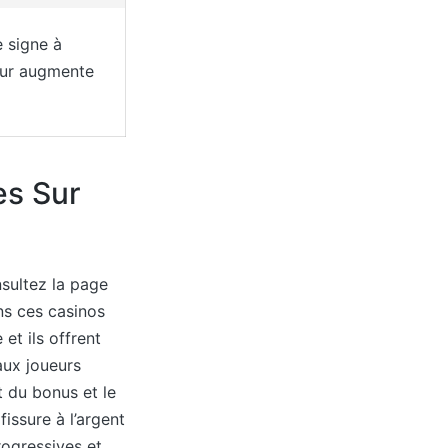
e signe à
teur augmente
es Sur
sultez la page
ns ces casinos
et ils offrent
aux joueurs
t du bonus et le
issure à l’argent
rogressives et