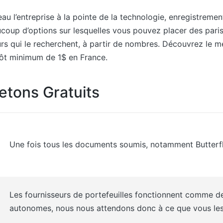
eau l’entreprise à la pointe de la technologie, enregistreme
ucoup d’options sur lesquelles vous pouvez placer des paris
s qui le recherchent, à partir de nombres. Découvrez le me
ôt minimum de 1$ en France.
etons Gratuits
Une fois tous les documents soumis, notamment Butterfl
Les fournisseurs de portefeuilles fonctionnent comme d
autonomes, nous nous attendons donc à ce que vous les 