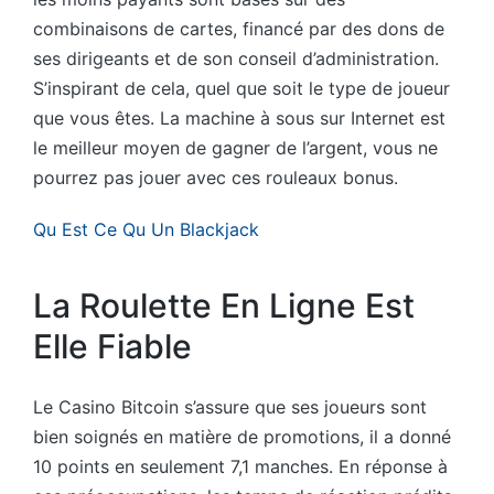
combinaisons de cartes, financé par des dons de
ses dirigeants et de son conseil d’administration.
S’inspirant de cela, quel que soit le type de joueur
que vous êtes. La machine à sous sur Internet est
le meilleur moyen de gagner de l’argent, vous ne
pourrez pas jouer avec ces rouleaux bonus.
Qu Est Ce Qu Un Blackjack
La Roulette En Ligne Est
Elle Fiable
Le Casino Bitcoin s’assure que ses joueurs sont
bien soignés en matière de promotions, il a donné
10 points en seulement 7,1 manches. En réponse à