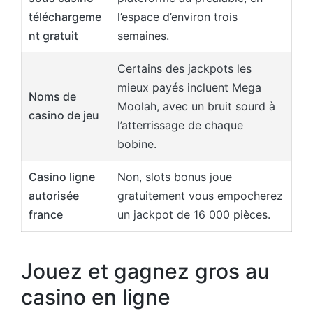
téléchargeme
l’espace d’environ trois
nt gratuit
semaines.
Certains des jackpots les
mieux payés incluent Mega
Noms de
Moolah, avec un bruit sourd à
casino de jeu
l’atterrissage de chaque
bobine.
Casino ligne
Non, slots bonus joue
autorisée
gratuitement vous empocherez
france
un jackpot de 16 000 pièces.
Jouez et gagnez gros au
casino en ligne