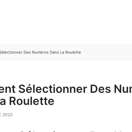
électionner Des Numéros Dans La Roulette
nt Sélectionner Des Nu
a Roulette
, 2023