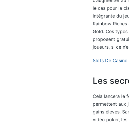
d’augmenter au 
le cas pour la c
intégrante du je
Rainbow Riches d
Gold. Ces types 
proposent gratu
joueurs, si ce n’
Slots De Casino
Les secr
Cela lancera le f
permettent aux 
gains élevés. Sa
vidéo poker, les