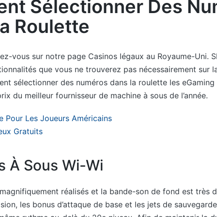
nt Sélectionner Des Nu
a Roulette
ez-vous sur notre page Casinos légaux au Royaume-Uni. Sl
tionnalités que vous ne trouverez pas nécessairement sur 
t sélectionner des numéros dans la roulette les eGamin
 prix du meilleur fournisseur de machine à sous de l’année.
ne Pour Les Joueurs Américains
eux Gratuits
s À Sous Wi-Wi
 magnifiquement réalisés et la bande-son de fond est très
asion, les bonus d’attaque de base et les jets de sauvegard