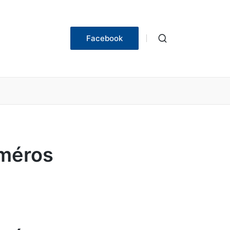
Facebook
méros