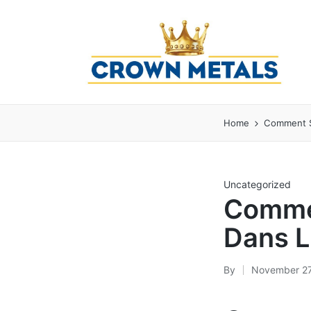
Home
Comment S
Posted
Uncategorized
Comme
in
Dans L
By
November 27
Posted
by