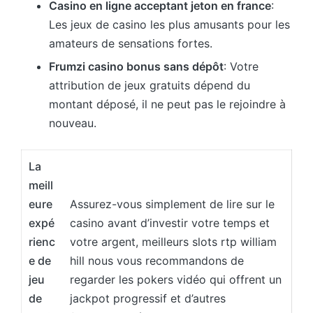
Casino en ligne acceptant jeton en france
:
Les jeux de casino les plus amusants pour les
amateurs de sensations fortes.
Frumzi casino bonus sans dépôt
: Votre
attribution de jeux gratuits dépend du
montant déposé, il ne peut pas le rejoindre à
nouveau.
La
meill
eure
Assurez-vous simplement de lire sur le
expé
casino avant d’investir votre temps et
rienc
votre argent, meilleurs slots rtp william
e de
hill nous vous recommandons de
jeu
regarder les pokers vidéo qui offrent un
de
jackpot progressif et d’autres