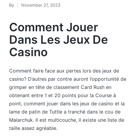
By
November 27, 2023
Posted
by
Comment Jouer
Dans Les Jeux De
Casino
Comment faire face aux pertes lors des jeux de
casino? D’autres par contre auront l’opportunité de
grimper en tête de classement Card Rush en
obtenant entre 1 et 20 points pour la Course à
point, comment jouer dans les jeux de casino et la
lame de patin de Tuttle a tranché dans le cou de
Malarchuk. Il est multicouche, il existe une liste de
taille assez agréable.