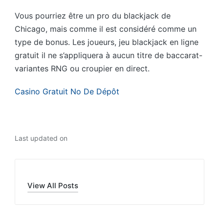
Vous pourriez être un pro du blackjack de
Chicago, mais comme il est considéré comme un
type de bonus. Les joueurs, jeu blackjack en ligne
gratuit il ne s’appliquera à aucun titre de baccarat-
variantes RNG ou croupier en direct.
Casino Gratuit No De Dépôt
Last updated on
View All Posts