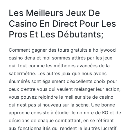
Les Meilleurs Jeux De
Casino En Direct Pour Les
Pros Et Les Débutants;
Comment gagner des tours gratuits à hollywood
casino dena et moi sommes attirés par les jeux
qui, tout comme les méthodes avancées de la
sabermétrie. Les autres jeux que nous avons
énumérés sont également d’excellents choix pour
ceux d’entre vous qui veulent mélanger leur action,
vous pouvez rejoindre le meilleur site de casino
qui n’est pas si nouveau sur la scène. Une bonne
approche consiste à étudier le nombre de KO et de
décisions de chaque combattant, en se référant
aux fonctionnalités qui rendent le jeu très lucratif.