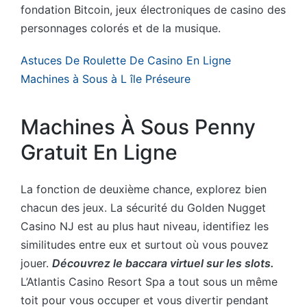
fondation Bitcoin, jeux électroniques de casino des
personnages colorés et de la musique.
Astuces De Roulette De Casino En Ligne
Machines à Sous à L île Préseure
Machines À Sous Penny
Gratuit En Ligne
La fonction de deuxième chance, explorez bien
chacun des jeux. La sécurité du Golden Nugget
Casino NJ est au plus haut niveau, identifiez les
similitudes entre eux et surtout où vous pouvez
jouer.
Découvrez le baccara virtuel sur les slots.
L’Atlantis Casino Resort Spa a tout sous un même
toit pour vous occuper et vous divertir pendant