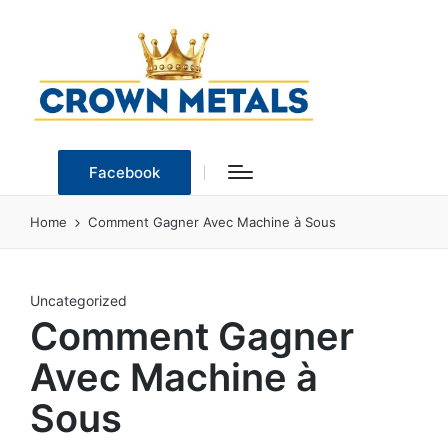
Facebook
Home
Comment Gagner Avec Machine à Sous
Posted
Uncategorized
Comment Gagner
in
Avec Machine à
Sous