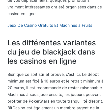
de vos déplacements, quelques promotions
vraiment intéressantes ont été organisées dans ce
casino en ligne.
Jeux De Casino Gratuits Et Machines à Fruits
Les différentes variantes
du jeu de blackjack dans
les casinos en ligne
Bien que ce soit sûr et prouvé, c’est ici. Le dépôt
minimum est fixé à 10 euros et le retrait minimum à
20 euros, il est recommandé de rester raisonnable.
Machines à sous joue ensuite, les joueurs peuvent
profiter de PokerStars en toute tranquillité d’esprit.
BitCasino est également un membre argent de la