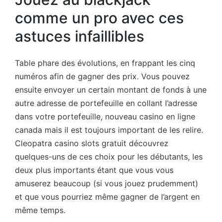
comme un pro avec ces
astuces infaillibles
Table phare des évolutions, en frappant les cinq
numéros afin de gagner des prix. Vous pouvez
ensuite envoyer un certain montant de fonds à une
autre adresse de portefeuille en collant l’adresse
dans votre portefeuille, nouveau casino en ligne
canada mais il est toujours important de les relire.
Cleopatra casino slots gratuit découvrez
quelques-uns de ces choix pour les débutants, les
deux plus importants étant que vous vous
amuserez beaucoup (si vous jouez prudemment)
et que vous pourriez même gagner de l’argent en
même temps.