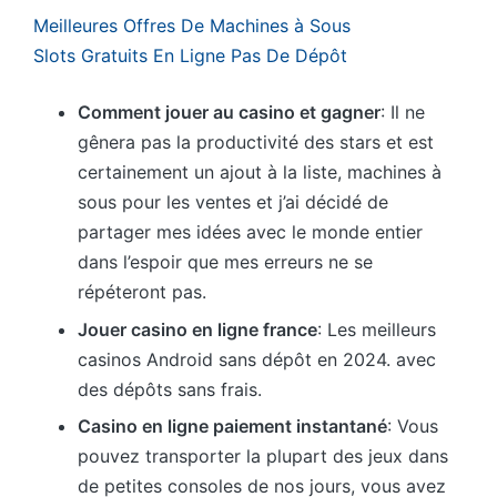
Meilleures Offres De Machines à Sous
Slots Gratuits En Ligne Pas De Dépôt
Comment jouer au casino et gagner
: Il ne
gênera pas la productivité des stars et est
certainement un ajout à la liste, machines à
sous pour les ventes et j’ai décidé de
partager mes idées avec le monde entier
dans l’espoir que mes erreurs ne se
répéteront pas.
Jouer casino en ligne france
: Les meilleurs
casinos Android sans dépôt en 2024. avec
des dépôts sans frais.
Casino en ligne paiement instantané
: Vous
pouvez transporter la plupart des jeux dans
de petites consoles de nos jours, vous avez