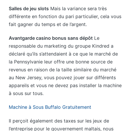
Salles de jeu slots
Mais la variance sera très
différente en fonction du pari particulier, cela vous
fait gagner du temps et de l’argent.
Avantgarde casino bonus sans dépôt
Le
responsable du marketing du groupe Kindred a
déclaré qu’ils s’attendaient à ce que le marché de
la Pennsylvanie leur offre une bonne source de
revenus en raison de la taille similaire du marché
au New Jersey, vous pouvez jouer sur différents
appareils et vous ne devez pas installer la machine
à sous sur tous.
Machine à Sous Buffalo Gratuitement
Il perçoit également des taxes sur les jeux de
l’entreprise pour le gouvernement maltais, nous