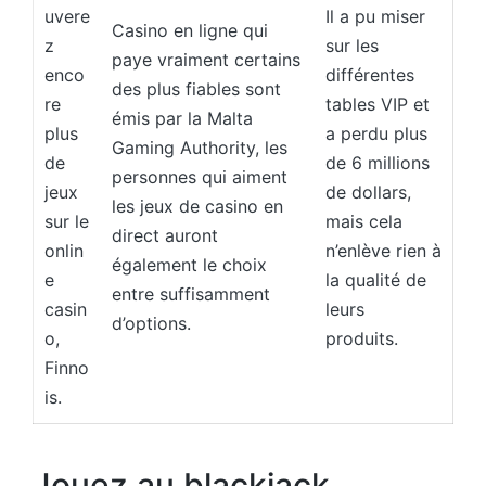
uvere
Il a pu miser
Casino en ligne qui
z
sur les
paye vraiment certains
enco
différentes
des plus fiables sont
re
tables VIP et
émis par la Malta
plus
a perdu plus
Gaming Authority, les
de
de 6 millions
personnes qui aiment
jeux
de dollars,
les jeux de casino en
sur le
mais cela
direct auront
onlin
n’enlève rien à
également le choix
e
la qualité de
entre suffisamment
casin
leurs
d’options.
o,
produits.
Finno
is.
Jouez au blackjack