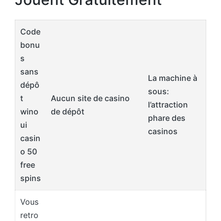
Code
bonu
s
sans
La machine à
dépô
sous:
t
Aucun site de casino
l’attraction
wino
de dépôt
phare des
ui
casinos
casin
o 50
free
spins
Vous
retro