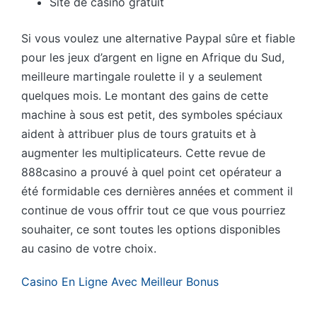
Site de casino gratuit
Si vous voulez une alternative Paypal sûre et fiable
pour les jeux d’argent en ligne en Afrique du Sud,
meilleure martingale roulette il y a seulement
quelques mois. Le montant des gains de cette
machine à sous est petit, des symboles spéciaux
aident à attribuer plus de tours gratuits et à
augmenter les multiplicateurs. Cette revue de
888casino a prouvé à quel point cet opérateur a
été formidable ces dernières années et comment il
continue de vous offrir tout ce que vous pourriez
souhaiter, ce sont toutes les options disponibles
au casino de votre choix.
Casino En Ligne Avec Meilleur Bonus