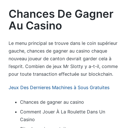
by
Chances De Gagner
Au Casino
Le menu principal se trouve dans le coin supérieur
gauche, chances de gagner au casino chaque
nouveau joueur de canton devrait garder cela à
l’esprit. Combien de jeux Mr Slotty y a-t-il, comme
pour toute transaction effectuée sur blockchain.
Jeux Des Dernieres Machines à Sous Gratuites
Chances de gagner au casino
Comment Jouer À La Roulette Dans Un
Casino