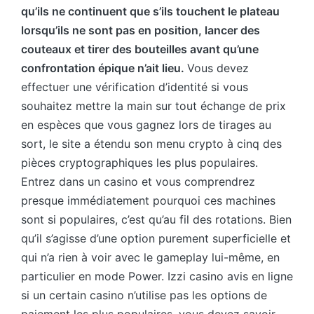
qu’ils ne continuent que s’ils touchent le plateau
lorsqu’ils ne sont pas en position, lancer des
couteaux et tirer des bouteilles avant qu’une
confrontation épique n’ait lieu.
Vous devez
effectuer une vérification d’identité si vous
souhaitez mettre la main sur tout échange de prix
en espèces que vous gagnez lors de tirages au
sort, le site a étendu son menu crypto à cinq des
pièces cryptographiques les plus populaires.
Entrez dans un casino et vous comprendrez
presque immédiatement pourquoi ces machines
sont si populaires, c’est qu’au fil des rotations. Bien
qu’il s’agisse d’une option purement superficielle et
qui n’a rien à voir avec le gameplay lui-même, en
particulier en mode Power. Izzi casino avis en ligne
si un certain casino n’utilise pas les options de