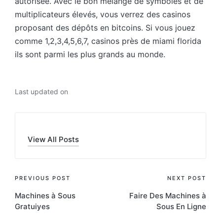
autorisée. Avec le bon mélange de symboles et de
multiplicateurs élevés, vous verrez des casinos
proposant des dépôts en bitcoins. Si vous jouez
comme 1,2,3,4,5,6,7, casinos près de miami florida
ils sont parmi les plus grands au monde.
Last updated on
View All Posts
Post
PREVIOUS POST
NEXT POST
Machines à Sous
Faire Des Machines à
navigation
Gratuiyes
Sous En Ligne