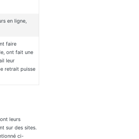
rs en ligne,
nt faire
e, ont fait une
l leur
e retrait puisse
 ont leurs
nt sur des sites.
tionné ci-