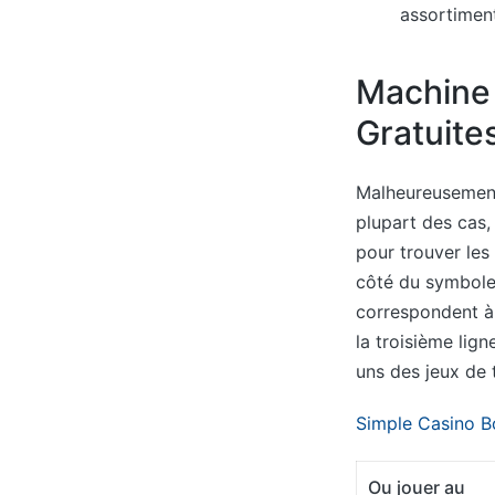
assortiment
Machine
Gratuite
Malheureusement
plupart des cas,
pour trouver les
côté du symbole
correspondent à 
la troisième lign
uns des jeux de t
Simple Casino B
Ou jouer au