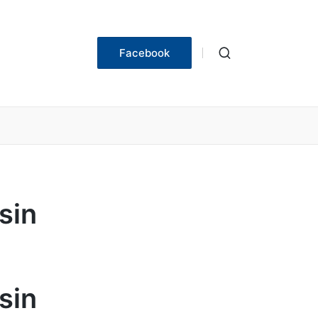
Facebook
sin
sin