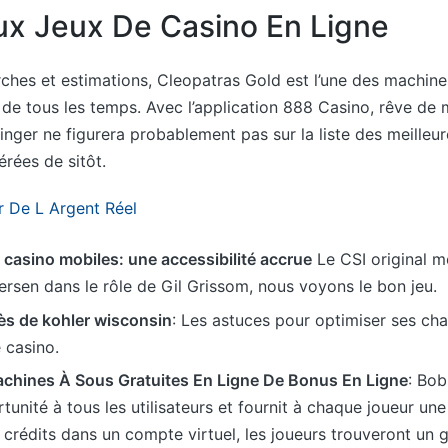
x Jeux De Casino En Ligne
ches et estimations, Cleopatras Gold est l’une des machine
s de tous les temps. Avec l’application 888 Casino, rêve de
nger ne figurera probablement pas sur la liste des meilleu
rées de sitôt.
r De L Argent Réel
 casino mobiles: une accessibilité accrue
Le CSI original m
ersen dans le rôle de Gil Grissom, nous voyons le bon jeu.
ès de kohler wisconsin
: Les astuces pour optimiser ses ch
 casino.
chines À Sous Gratuites En Ligne De Bonus En Ligne
: Bob
tunité à tous les utilisateurs et fournit à chaque joueur une
crédits dans un compte virtuel, les joueurs trouveront un 