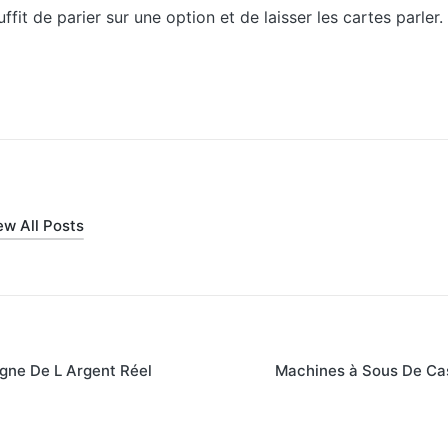
uffit de parier sur une option et de laisser les cartes parler.
ew All Posts
gne De L Argent Réel
Machines à Sous De Ca
on