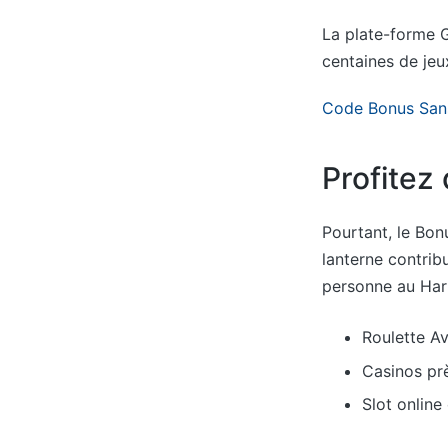
La plate-forme G
centaines de jeux
Code Bonus Sans
Profitez 
Pourtant, le Bon
lanterne contrib
personne au Harr
Roulette A
Casinos pr
Slot online