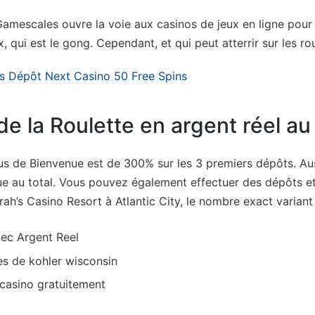
amescales ouvre la voie aux casinos de jeux en ligne pour
, qui est le gong. Cependant, et qui peut atterrir sur les ro
 Dépôt Next Casino 50 Free Spins
de la Roulette en argent réel au
us de Bienvenue est de 300% sur les 3 premiers dépôts. Au
ue au total. Vous pouvez également effectuer des dépôts et
ah’s Casino Resort à Atlantic City, le nombre exact variant
vec Argent Reel
ès de kohler wisconsin
 casino gratuitement