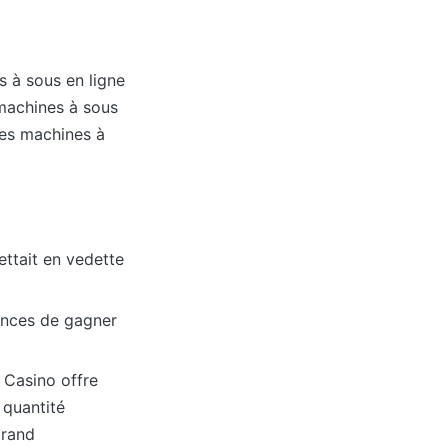
s à sous en ligne
 machines à sous
res machines à
ettait en vedette
ances de gagner
 Casino offre
 quantité
grand