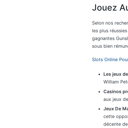
Jouez Au
Selon nos recher
les plus réussie
gagnantes Gunsli
sous bien rémuné
Slots Online Pou
Les jeux de
William Pet
Casinos pr
aux jeux de
Jeux De Ma
cette oppor
décente de 