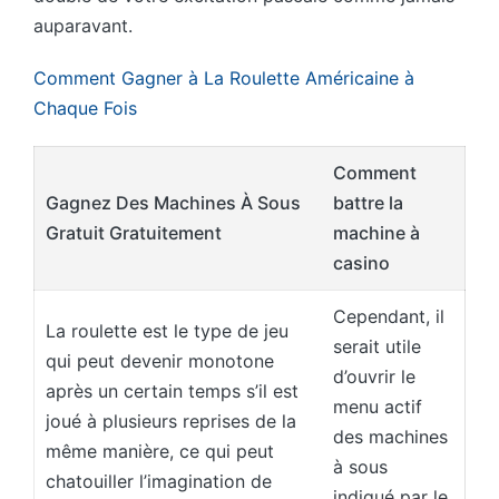
auparavant.
Comment Gagner à La Roulette Américaine à
Chaque Fois
Comment
Gagnez Des Machines À Sous
battre la
Gratuit Gratuitement
machine à
casino
Cependant, il
La roulette est le type de jeu
serait utile
qui peut devenir monotone
d’ouvrir le
après un certain temps s’il est
menu actif
joué à plusieurs reprises de la
des machines
même manière, ce qui peut
à sous
chatouiller l’imagination de
indiqué par le