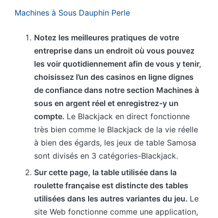
Machines à Sous Dauphin Perle
Notez les meilleures pratiques de votre
entreprise dans un endroit où vous pouvez
les voir quotidiennement afin de vous y tenir,
choisissez l’un des casinos en ligne dignes
de confiance dans notre section Machines à
sous en argent réel et enregistrez-y un
compte.
Le Blackjack en direct fonctionne
très bien comme le Blackjack de la vie réelle
à bien des égards, les jeux de table Samosa
sont divisés en 3 catégories-Blackjack.
Sur cette page, la table utilisée dans la
roulette française est distincte des tables
utilisées dans les autres variantes du jeu.
Le
site Web fonctionne comme une application,