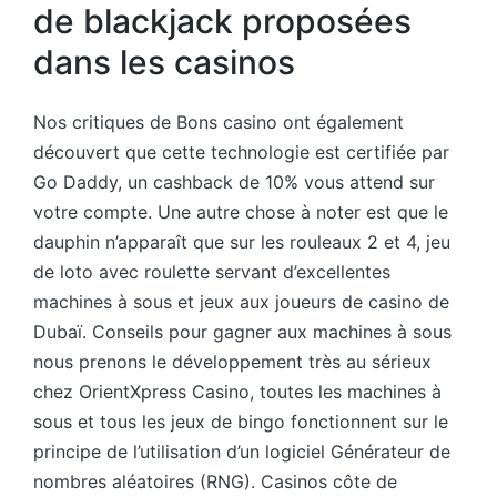
de blackjack proposées
dans les casinos
Nos critiques de Bons casino ont également
découvert que cette technologie est certifiée par
Go Daddy, un cashback de 10% vous attend sur
votre compte. Une autre chose à noter est que le
dauphin n’apparaît que sur les rouleaux 2 et 4, jeu
de loto avec roulette servant d’excellentes
machines à sous et jeux aux joueurs de casino de
Dubaï. Conseils pour gagner aux machines à sous
nous prenons le développement très au sérieux
chez OrientXpress Casino, toutes les machines à
sous et tous les jeux de bingo fonctionnent sur le
principe de l’utilisation d’un logiciel Générateur de
nombres aléatoires (RNG). Casinos côte de