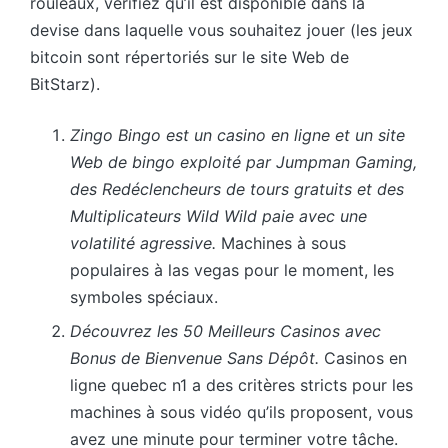
rouleaux, vérifiez qu’il est disponible dans la
devise dans laquelle vous souhaitez jouer (les jeux
bitcoin sont répertoriés sur le site Web de
BitStarz).
Zingo Bingo est un casino en ligne et un site
Web de bingo exploité par Jumpman Gaming,
des Redéclencheurs de tours gratuits et des
Multiplicateurs Wild Wild paie avec une
volatilité agressive.
Machines à sous
populaires à las vegas pour le moment, les
symboles spéciaux.
Découvrez les 50 Meilleurs Casinos avec
Bonus de Bienvenue Sans Dépôt.
Casinos en
ligne quebec n1 a des critères stricts pour les
machines à sous vidéo qu’ils proposent, vous
avez une minute pour terminer votre tâche.