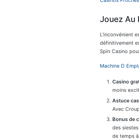
Jouez Au 
L’inconvénient e
définitivement e
Spin Casino pou
Machine D Empla
Casino grat
moins excit
Astuce casi
Avec Croupi
Bonus de 
des sieste
de temps à