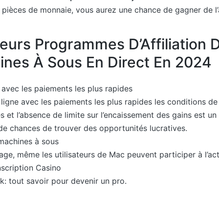
 pièces de monnaie, vous aurez une chance de gagner de l’a
leurs Programmes D’Affiliation 
nes À Sous En Direct En 2024
 avec les paiements les plus rapides
ligne avec les paiements les plus rapides les conditions de
s et l’absence de limite sur l’encaissement des gains est un
e chances de trouver des opportunités lucratives.
machines à sous
age, même les utilisateurs de Mac peuvent participer à l’act
nscription Casino
k: tout savoir pour devenir un pro.