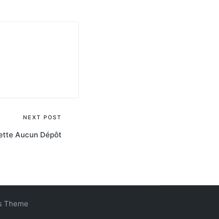
NEXT POST
lette Aucun Dépôt
ss Theme