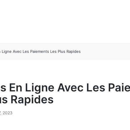
 Ligne Avec Les Paiements Les Plus Rapides
s En Ligne Avec Les Pai
us Rapides
, 2023