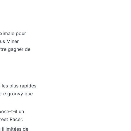
aximale pour
ous Miner
être gagner de
 les plus rapides
hère groovy que
ose-t-il un
reet Racer.
illimitées de