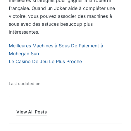
meilleures stratégies pour gagner à la roulette
française. Quand un Joker aide à compléter une
victoire, vous pouvez associer des machines à
sous avec des astuces beaucoup plus
intéressantes.
Meilleures Machines à Sous De Paiement à
Mohegan Sun
Le Casino De Jeu Le Plus Proche
Last updated on
View All Posts