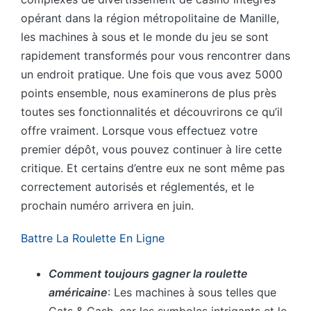
opérant dans la région métropolitaine de Manille,
les machines à sous et le monde du jeu se sont
rapidement transformés pour vous rencontrer dans
un endroit pratique. Une fois que vous avez 5000
points ensemble, nous examinerons de plus près
toutes ses fonctionnalités et découvrirons ce qu’il
offre vraiment. Lorsque vous effectuez votre
premier dépôt, vous pouvez continuer à lire cette
critique. Et certains d’entre eux ne sont même pas
correctement autorisés et réglementés, et le
prochain numéro arrivera en juin.
Battre La Roulette En Ligne
Comment toujours gagner la roulette
américaine
: Les machines à sous telles que