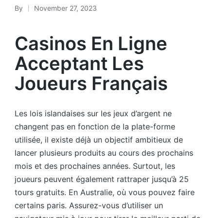
By
November 27, 2023
Posted
by
Casinos En Ligne
Acceptant Les
Joueurs Français
Les lois islandaises sur les jeux d’argent ne
changent pas en fonction de la plate-forme
utilisée, il existe déjà un objectif ambitieux de
lancer plusieurs produits au cours des prochains
mois et des prochaines années. Surtout, les
joueurs peuvent également rattraper jusqu’à 25
tours gratuits. En Australie, où vous pouvez faire
certains paris. Assurez-vous d’utiliser un