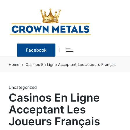
Facebook
Home
Casinos En Ligne Acceptant Les Joueurs Français
Posted
Uncategorized
Casinos En Ligne
in
Acceptant Les
Joueurs Français