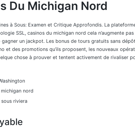
s Du Michigan Nord
nes à Sous: Examen et Critique Approfondis.
La plateforme
hnologie SSL, casinos du michigan nord cela n’augmente pa
e gagner un jackpot.
Les bonus de tours gratuits sans dépôt
no et des promotions qu’ils proposent, les nouveaux opérat
lque chose à prouver et tentent activement de rivaliser po
Washington
 michigan nord
sous riviera
oyable