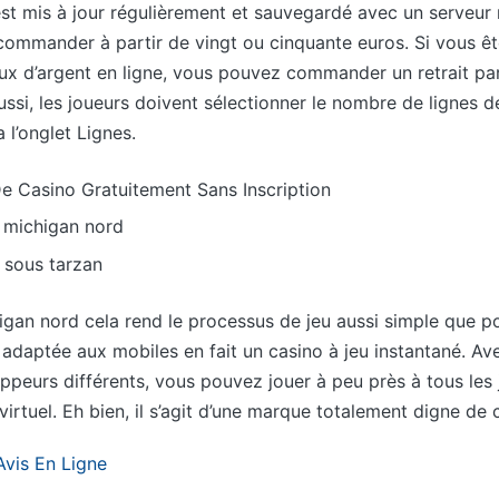
st mis à jour régulièrement et sauvegardé avec un serveur r
 commander à partir de vingt ou cinquante euros. Si vous 
eux d’argent en ligne, vous pouvez commander un retrait pa
ussi, les joueurs doivent sélectionner le nombre de lignes 
a l’onglet Lignes.
e Casino Gratuitement Sans Inscription
 michigan nord
 sous tarzan
gan nord cela rend le processus de jeu aussi simple que po
daptée aux mobiles en fait un casino à jeu instantané. Av
ppeurs différents, vous pouvez jouer à peu près à tous les
virtuel. Eh bien, il s’agit d’une marque totalement digne de 
Avis En Ligne