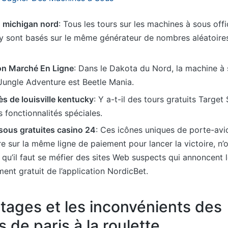
 michigan nord
: Tous les tours sur les machines à sous offi
ly sont basés sur le même générateur de nombres aléatoires
on Marché En Ligne
: Dans le Dakota du Nord, la machine à 
Jungle Adventure est Beetle Mania.
s de louisville kentucky
: Y a-t-il des tours gratuits Target
 fonctionnalités spéciales.
sous gratuites casino 24
: Ces icônes uniques de porte-avi
re sur la même ligne de paiement pour lancer la victoire, n’
qu’il faut se méfier des sites Web suspects qui annoncent 
ent gratuit de l’application NordicBet.
tages et les inconvénients des
 de paris à la roulette