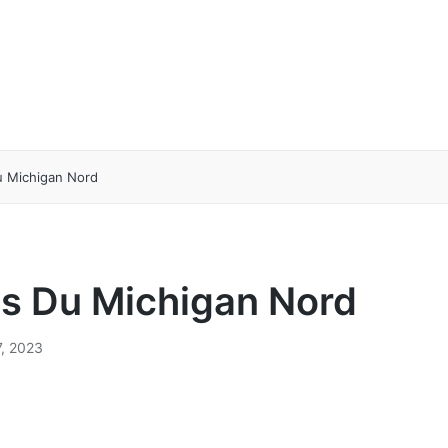
u Michigan Nord
s Du Michigan Nord
, 2023