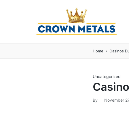
Home
Casinos D
Posted
Uncategorized
Casino
in
By
November 27
Posted
by