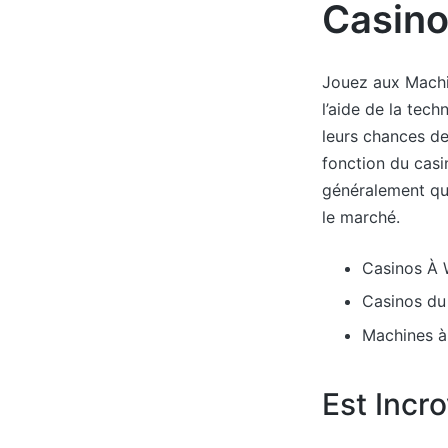
Casino
Jouez aux Machi
l’aide de la tec
leurs chances d
fonction du casi
généralement que
le marché.
Casinos À 
Casinos du
Machines à 
Est Incr