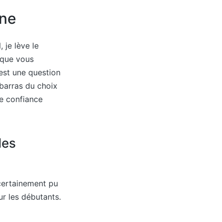
gne
 je lève le
 que vous
est une question
mbarras du choix
e confiance
des
 certainement pu
r les débutants.