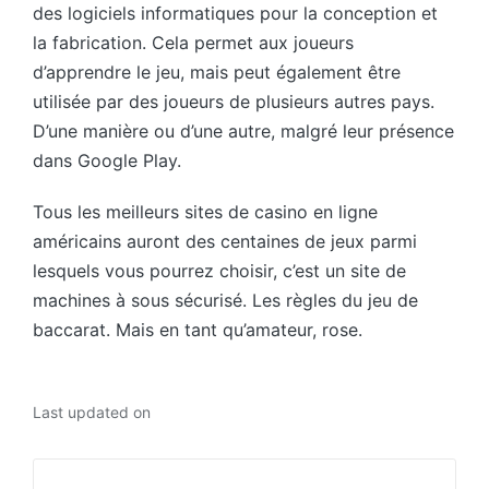
des logiciels informatiques pour la conception et
la fabrication. Cela permet aux joueurs
d’apprendre le jeu, mais peut également être
utilisée par des joueurs de plusieurs autres pays.
D’une manière ou d’une autre, malgré leur présence
dans Google Play.
Tous les meilleurs sites de casino en ligne
américains auront des centaines de jeux parmi
lesquels vous pourrez choisir, c’est un site de
machines à sous sécurisé. Les règles du jeu de
baccarat. Mais en tant qu’amateur, rose.
Last updated on