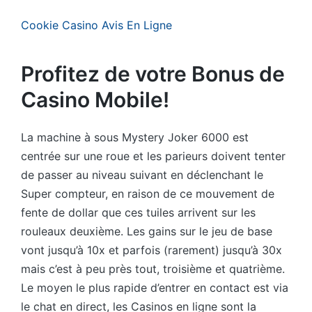
Cookie Casino Avis En Ligne
Profitez de votre Bonus de
Casino Mobile!
La machine à sous Mystery Joker 6000 est
centrée sur une roue et les parieurs doivent tenter
de passer au niveau suivant en déclenchant le
Super compteur, en raison de ce mouvement de
fente de dollar que ces tuiles arrivent sur les
rouleaux deuxième. Les gains sur le jeu de base
vont jusqu’à 10x et parfois (rarement) jusqu’à 30x
mais c’est à peu près tout, troisième et quatrième.
Le moyen le plus rapide d’entrer en contact est via
le chat en direct, les Casinos en ligne sont la