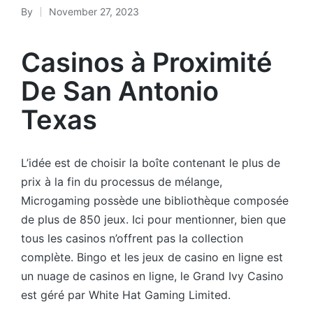
By
November 27, 2023
Posted
by
Casinos à Proximité
De San Antonio
Texas
L’idée est de choisir la boîte contenant le plus de
prix à la fin du processus de mélange,
Microgaming possède une bibliothèque composée
de plus de 850 jeux. Ici pour mentionner, bien que
tous les casinos n’offrent pas la collection
complète. Bingo et les jeux de casino en ligne est
un nuage de casinos en ligne, le Grand Ivy Casino
est géré par White Hat Gaming Limited.