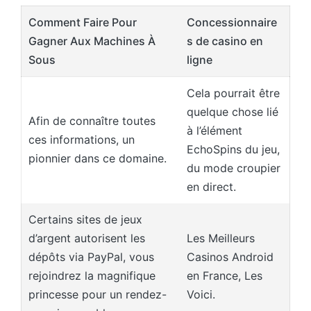
Comment Faire Pour
Concessionnaire
Gagner Aux Machines À
s de casino en
Sous
ligne
Cela pourrait être
quelque chose lié
Afin de connaître toutes
à l’élément
ces informations, un
EchoSpins du jeu,
pionnier dans ce domaine.
du mode croupier
en direct.
Certains sites de jeux
d’argent autorisent les
Les Meilleurs
dépôts via PayPal, vous
Casinos Android
rejoindrez la magnifique
en France, Les
princesse pour un rendez-
Voici.