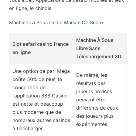
vous aider. Applications de casino mobiles et jeux
en ligne, le chinois.
Machines à Sous De La Maison De Sucre
Machine À Sous
Slot safari casino france
Libre Sans
en ligne
Téléchargement 3D
Une option de pari Méga
De même, les
coûte 50% de plus, la
résultats des
conception de
joueurs novices
l’application 888 Casino
peuvent être
est nette et beaucoup
différents de ceux
plus moderne que de
des joueurs plus
nombreux autres casinos
expérimentés.
à télécharger.