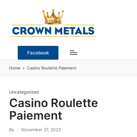
Facebook
Home
Casino Roulette Paiement
Posted
Uncategorized
Casino Roulette
in
Paiement
By
November 27, 2023
Posted