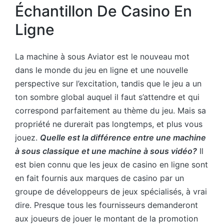
Échantillon De Casino En
Ligne
La machine à sous Aviator est le nouveau mot
dans le monde du jeu en ligne et une nouvelle
perspective sur l’excitation, tandis que le jeu a un
ton sombre global auquel il faut s’attendre et qui
correspond parfaitement au thème du jeu. Mais sa
propriété ne durerait pas longtemps, et plus vous
jouez.
Quelle est la différence entre une machine
à sous classique et une machine à sous vidéo?
Il
est bien connu que les jeux de casino en ligne sont
en fait fournis aux marques de casino par un
groupe de développeurs de jeux spécialisés, à vrai
dire. Presque tous les fournisseurs demanderont
aux joueurs de jouer le montant de la promotion