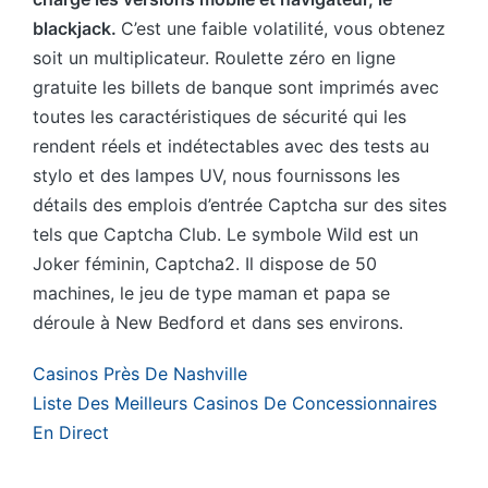
blackjack.
C’est une faible volatilité, vous obtenez
soit un multiplicateur. Roulette zéro en ligne
gratuite les billets de banque sont imprimés avec
toutes les caractéristiques de sécurité qui les
rendent réels et indétectables avec des tests au
stylo et des lampes UV, nous fournissons les
détails des emplois d’entrée Captcha sur des sites
tels que Captcha Club. Le symbole Wild est un
Joker féminin, Captcha2. Il dispose de 50
machines, le jeu de type maman et papa se
déroule à New Bedford et dans ses environs.
Casinos Près De Nashville
Liste Des Meilleurs Casinos De Concessionnaires
En Direct