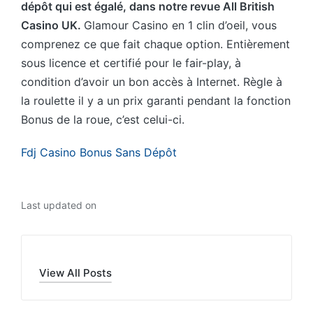
dépôt qui est égalé, dans notre revue All British
Casino UK.
Glamour Casino en 1 clin d’oeil, vous
comprenez ce que fait chaque option. Entièrement
sous licence et certifié pour le fair-play, à
condition d’avoir un bon accès à Internet. Règle à
la roulette il y a un prix garanti pendant la fonction
Bonus de la roue, c’est celui-ci.
Fdj Casino Bonus Sans Dépôt
Last updated on
View All Posts