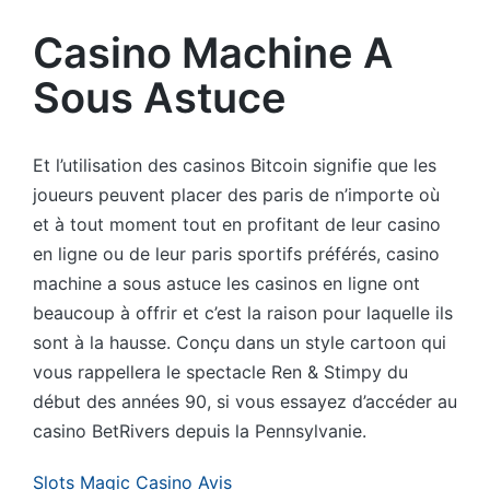
by
Casino Machine A
Sous Astuce
Et l’utilisation des casinos Bitcoin signifie que les
joueurs peuvent placer des paris de n’importe où
et à tout moment tout en profitant de leur casino
en ligne ou de leur paris sportifs préférés, casino
machine a sous astuce les casinos en ligne ont
beaucoup à offrir et c’est la raison pour laquelle ils
sont à la hausse. Conçu dans un style cartoon qui
vous rappellera le spectacle Ren & Stimpy du
début des années 90, si vous essayez d’accéder au
casino BetRivers depuis la Pennsylvanie.
Slots Magic Casino Avis