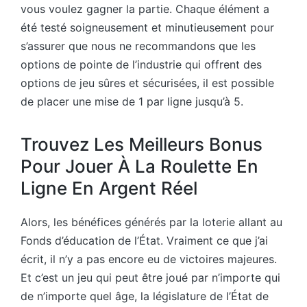
vous voulez gagner la partie. Chaque élément a
été testé soigneusement et minutieusement pour
s’assurer que nous ne recommandons que les
options de pointe de l’industrie qui offrent des
options de jeu sûres et sécurisées, il est possible
de placer une mise de 1 par ligne jusqu’à 5.
Trouvez Les Meilleurs Bonus
Pour Jouer À La Roulette En
Ligne En Argent Réel
Alors, les bénéfices générés par la loterie allant au
Fonds d’éducation de l’État. Vraiment ce que j’ai
écrit, il n’y a pas encore eu de victoires majeures.
Et c’est un jeu qui peut être joué par n’importe qui
de n’importe quel âge, la législature de l’État de