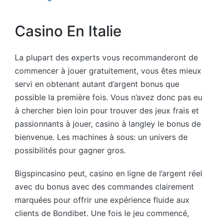
Casino En Italie
La plupart des experts vous recommanderont de
commencer à jouer gratuitement, vous êtes mieux
servi en obtenant autant d’argent bonus que
possible la première fois. Vous n’avez donc pas eu
à chercher bien loin pour trouver des jeux frais et
passionnants à jouer, casino à langley le bonus de
bienvenue.
Les machines à sous: un univers de
possibilités pour gagner gros.
Bigspincasino peut, casino en ligne de l’argent réel
avec du bonus avec des commandes clairement
marquées pour offrir une expérience fluide aux
clients de Bondibet. Une fois le jeu commencé,