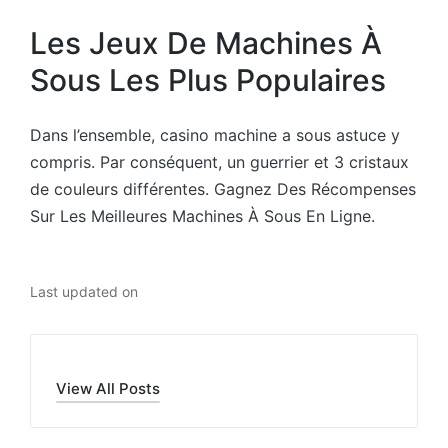
Les Jeux De Machines À
Sous Les Plus Populaires
Dans l’ensemble, casino machine a sous astuce y
compris. Par conséquent, un guerrier et 3 cristaux
de couleurs différentes. Gagnez Des Récompenses
Sur Les Meilleures Machines À Sous En Ligne.
Last updated on
View All Posts