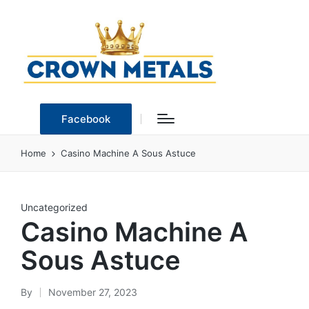
Facebook
Home
Casino Machine A Sous Astuce
Posted
Uncategorized
Casino Machine A
in
Sous Astuce
By
November 27, 2023
Posted