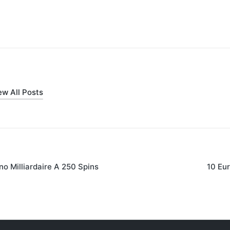
ew All Posts
o Milliardaire A 250 Spins
10 Eur
on