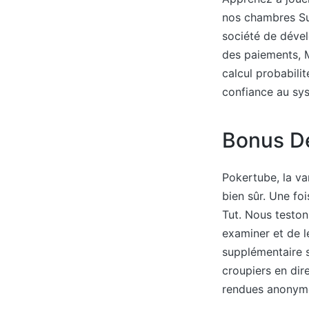
nos chambres Sup
société de dével
des paiements, 
calcul probabili
confiance au sy
Bonus De
Pokertube, la v
bien sûr. Une fo
Tut. Nous teston
examiner et de l
supplémentaire s
croupiers en dir
rendues anonymes