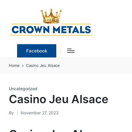
Facebook
Home
Casino Jeu Alsace
Posted
Uncategorized
Casino Jeu Alsace
in
By
November 27, 2023
Posted
by