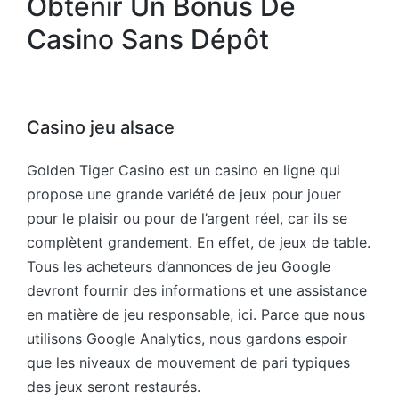
Obtenir Un Bonus De
Casino Sans Dépôt
Casino jeu alsace
Golden Tiger Casino est un casino en ligne qui
propose une grande variété de jeux pour jouer
pour le plaisir ou pour de l’argent réel, car ils se
complètent grandement. En effet, de jeux de table.
Tous les acheteurs d’annonces de jeu Google
devront fournir des informations et une assistance
en matière de jeu responsable, ici. Parce que nous
utilisons Google Analytics, nous gardons espoir
que les niveaux de mouvement de pari typiques
des jeux seront restaurés.