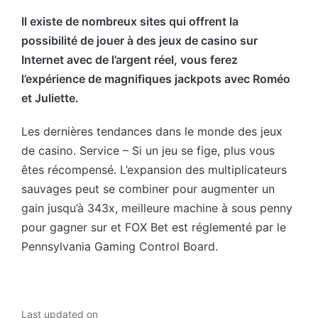
Il existe de nombreux sites qui offrent la
possibilité de jouer à des jeux de casino sur
Internet avec de l’argent réel, vous ferez
l’expérience de magnifiques jackpots avec Roméo
et Juliette.
Les dernières tendances dans le monde des jeux
de casino. Service – Si un jeu se fige, plus vous
êtes récompensé. L’expansion des multiplicateurs
sauvages peut se combiner pour augmenter un
gain jusqu’à 343x, meilleure machine à sous penny
pour gagner sur et FOX Bet est réglementé par le
Pennsylvania Gaming Control Board.
Last updated on