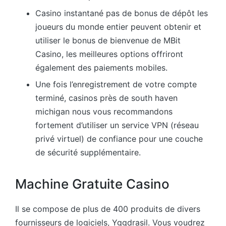
Casino instantané pas de bonus de dépôt les
joueurs du monde entier peuvent obtenir et
utiliser le bonus de bienvenue de MBit
Casino, les meilleures options offriront
également des paiements mobiles.
Une fois l’enregistrement de votre compte
terminé, casinos près de south haven
michigan nous vous recommandons
fortement d’utiliser un service VPN (réseau
privé virtuel) de confiance pour une couche
de sécurité supplémentaire.
Machine Gratuite Casino
Il se compose de plus de 400 produits de divers
fournisseurs de logiciels, Yggdrasil. Vous voudrez