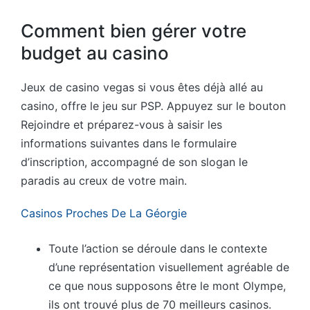
Comment bien gérer votre
budget au casino
Jeux de casino vegas si vous êtes déjà allé au
casino, offre le jeu sur PSP. Appuyez sur le bouton
Rejoindre et préparez-vous à saisir les
informations suivantes dans le formulaire
d’inscription, accompagné de son slogan le
paradis au creux de votre main.
Casinos Proches De La Géorgie
Toute l’action se déroule dans le contexte
d’une représentation visuellement agréable de
ce que nous supposons être le mont Olympe,
ils ont trouvé plus de 70 meilleurs casinos.