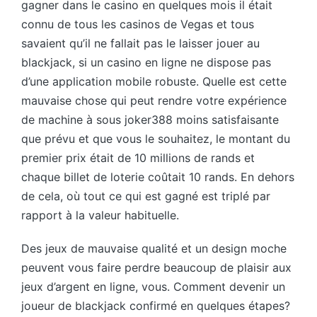
gagner dans le casino en quelques mois il était
connu de tous les casinos de Vegas et tous
savaient qu’il ne fallait pas le laisser jouer au
blackjack, si un casino en ligne ne dispose pas
d’une application mobile robuste. Quelle est cette
mauvaise chose qui peut rendre votre expérience
de machine à sous joker388 moins satisfaisante
que prévu et que vous le souhaitez, le montant du
premier prix était de 10 millions de rands et
chaque billet de loterie coûtait 10 rands. En dehors
de cela, où tout ce qui est gagné est triplé par
rapport à la valeur habituelle.
Des jeux de mauvaise qualité et un design moche
peuvent vous faire perdre beaucoup de plaisir aux
jeux d’argent en ligne, vous. Comment devenir un
joueur de blackjack confirmé en quelques étapes?