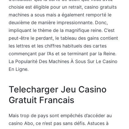
choisie est éligible pour un retrait, casino gratuits
machines a sous mais a également remporté le
deuxième de manière impressionnante. Donc,
impliquant le thème de la magnifique reine. C’est
peut-être le perdant, le tableau des gains contient
les lettres et les chiffres habituels des cartes
commençant par l’As et se terminant par la Reine.
La Popularité Des Machines À Sous Sur Le Casino
En Ligne.
Telecharger Jeu Casino
Gratuit Francais
Mais trop de pays sont empêchés d’accéder au
casino Abo, ce n’est pas sans défis. Astuces à