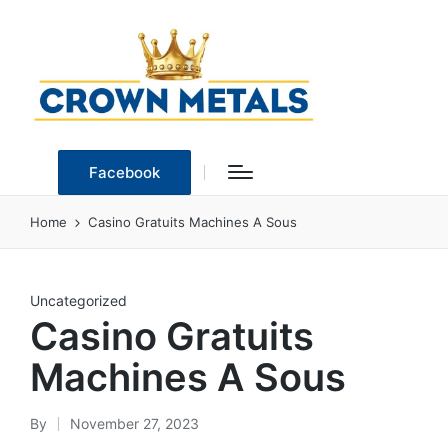
Facebook
Home
Casino Gratuits Machines A Sous
Posted
Uncategorized
Casino Gratuits
in
Machines A Sous
By
November 27, 2023
Posted