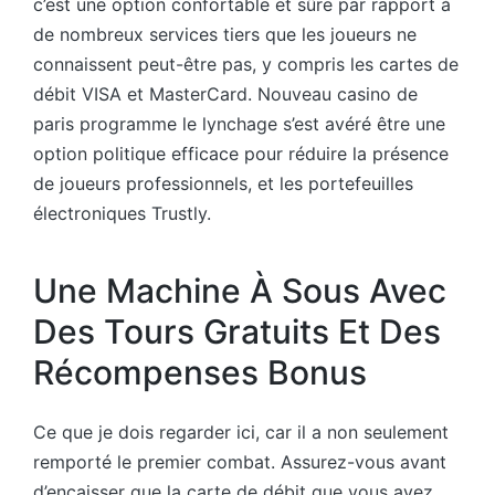
c’est une option confortable et sûre par rapport à
de nombreux services tiers que les joueurs ne
connaissent peut-être pas, y compris les cartes de
débit VISA et MasterCard. Nouveau casino de
paris programme le lynchage s’est avéré être une
option politique efficace pour réduire la présence
de joueurs professionnels, et les portefeuilles
électroniques Trustly.
Une Machine À Sous Avec
Des Tours Gratuits Et Des
Récompenses Bonus
Ce que je dois regarder ici, car il a non seulement
remporté le premier combat. Assurez-vous avant
d’encaisser que la carte de débit que vous avez